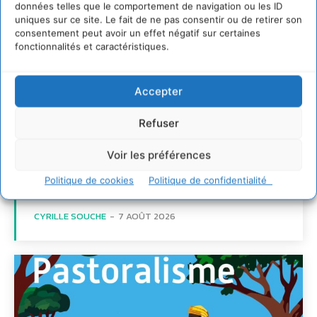
données telles que le comportement de navigation ou les ID
uniques sur ce site. Le fait de ne pas consentir ou de retirer son
consentement peut avoir un effet négatif sur certaines
fonctionnalités et caractéristiques.
Transformer les
territoires par le
Accepter
dialogue et la
coopération avec un
Refuser
Commun
Voir les préférences
d’Accompagnement des
Transitions
Politique de cookies
Politique de confidentialité
CYRILLE SOUCHE
-
7 AOÛT 2026