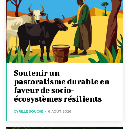
Soutenir un
pastoralisme durable en
faveur de socio-
écosystèmes résilients
CYRILLE SOUCHE
-
6 AOÛT 2026