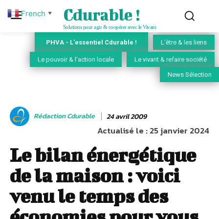
Cdurable !
French
▼
Solutions pour agir & coopérer avec le Vivant
PHVA - L'essentiel Cdurable !
L'être & les liens
Le pouvoir & l'action locale
Le vivant & refaire société
News Sélection
Rédaction Cdurable
24 avril 2009
Actualisé le :
25 janvier 2024
Le bilan énergétique
de la maison : voici
venu le temps des
économies pour vous