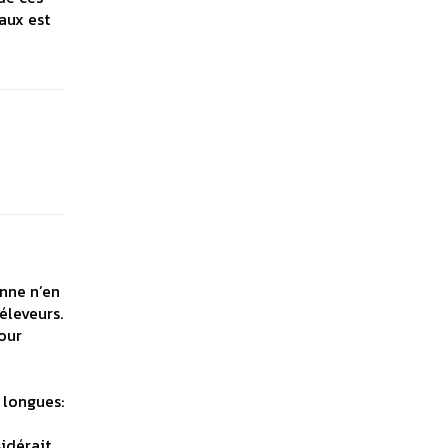
aux est
onne n’en
éleveurs.
our
 longues:
sidérait