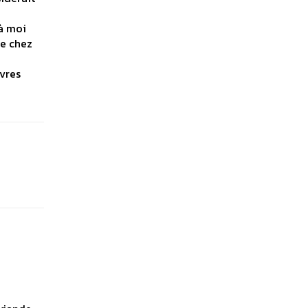
 à moi
de chez
uvres