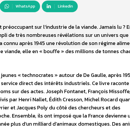
WhatsApp
Linkedin
t préoccupant sur l’industrie de la viande. Jamais lu ? E
rempli de très nombreuses révélations sur un univers que
 a connu après 1945 une révolution de son régime alime
de viande, elle en « bouffe » des millions de tonnes ch
jeunes « technocrates » autour de De Gaulle, après 19
u service direct des intérêts industriels. Ce livre raconte
oms sur des actes. Joseph Fontanet, François Missoffe
uivis par Henri Nallet, Édith Cresson, Michel Rocard qua
vrier et Jacques Poly du côté des chercheurs et des
doche. Ensemble, ils ont imposé que la France devienne 
née plus d’un milliard d’animaux domestiques. Des an