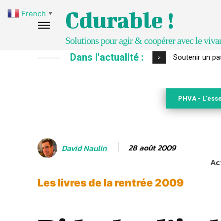
Cdurable !
French
▼
Solutions pour agir & coopérer avec le viva
Dans l'actualité :
Soutenir un pasto
S’inspirer de 
>
PHVA - L'esse
28 août 2009
David Naulin
Ac
Les livres de la rentrée 2009