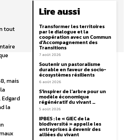
Lire aussi
Transformer les territoires
n tout
par le dialogue et la
coopération avec un Commun
d’Accompagnement des
ntaire
Transitions
aque
7 août 2026
Soutenir un pastoralisme
durable en faveur de socio-
écosystèmes résilients
58, mais
6 août 2026
 la
S’inspirer de l’arbre pour un
modèle économique
, Edgard
régénératif du vivant …
nd la
5 août 2026
IPBES : le « GIEC de la
biodiversité » appelle les
un
entreprises à devenir des
imaux
alliées du vivant