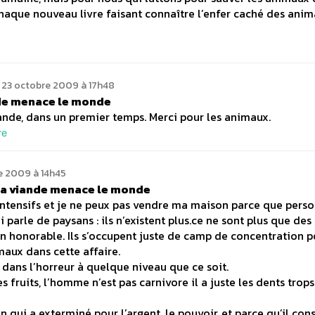
chaque nouveau livre faisant connaître l’enfer caché des anim
23 octobre 2009 à 17h48
ande menace le monde
nde, dans un premier temps. Merci pour les animaux.
re
 2009 à 14h45
 la viande menace le monde
 intensifs et je ne peux pas vendre ma maison parce que pers
 parle de paysans : ils n’existent plus.ce ne sont plus que des 
on honorable. Ils s’occupent juste de camp de concentration p
maux dans cette affaire.
 dans l’horreur à quelque niveau que ce soit.
 fruits, l’homme n’est pas carnivore il a juste les dents trops
 qui a exterminé pour l’argent, le pouvoir, et parce qu’il con