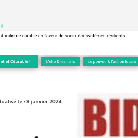
nt
ralisme durable en faveur de socio-écosystèmes résilients
l’arbre pour un modèle économique régénératif du vivant …
ntiel Cdurable !
L'être & les liens
Le pouvoir & l'action locale
tualisé le :
8 janvier 2024