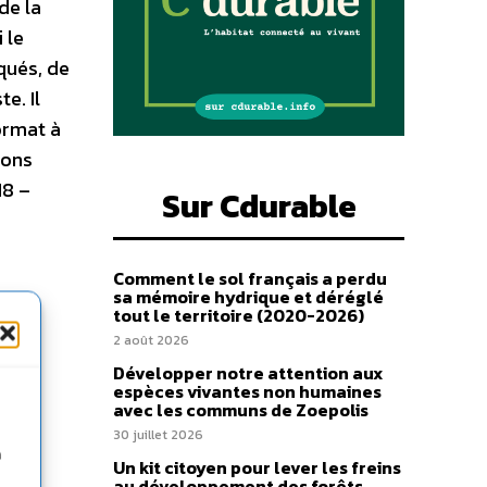
de la
 le
qués, de
e. Il
ormat à
ions
18 –
Sur Cdurable
Comment le sol français a perdu
sa mémoire hydrique et déréglé
tout le territoire (2020-2026)
2 août 2026
Développer notre attention aux
espèces vivantes non humaines
avec les communs de Zoepolis
30 juillet 2026
n
Un kit citoyen pour lever les freins
au développement des forêts