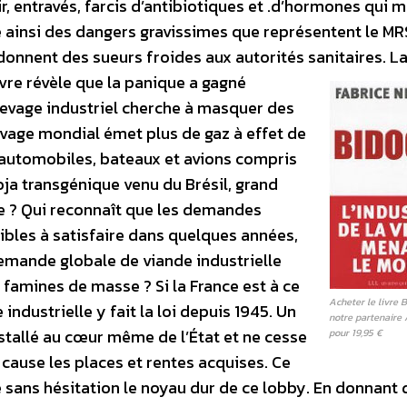
, entravés, farcis d’antibiotiques et .d’hormones qui 
lé ainsi des dangers gravissimes que représentent le MR
onnent des sueurs froides aux autorités sanitaires.
L
livre révèle que la panique a gagné
élevage industriel cherche à masquer des
levage mondial émet plus de gaz à effet de
, automobiles, bateaux et avions compris
soja transgénique venu du Brésil, grand
e ? Qui reconnaît que les demandes
ibles à satisfaire dans quelques années,
 demande globale de viande industrielle
 famines de masse ? Si la France est à ce
Acheter le livre 
 industrielle y fait la loi depuis 1945. Un
notre partenaire
stallé au cœur même de l’État et ne cesse
pour 19,95 €
cause les places et rentes acquises. Ce
 sans hésitation le noyau dur de ce lobby. En donnant 