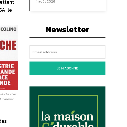
mettent
4 août 2026
SA, le
a
Newsletter
JE M'ABONNE
Bidoche chez
 Amazon.fr
des