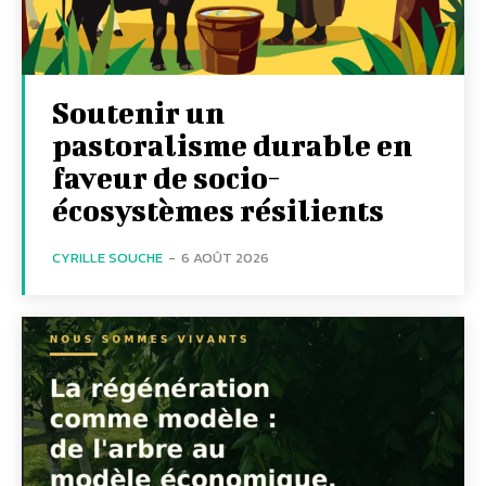
Soutenir un
pastoralisme durable en
faveur de socio-
écosystèmes résilients
CYRILLE SOUCHE
-
6 AOÛT 2026