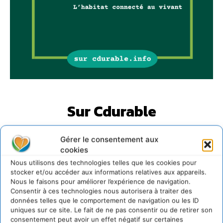
Sur Cdurable
Gérer le consentement aux
Comment le sol français a perdu sa mémoire
hydrique et déréglé tout le territoire (2020-2026)
cookies
2 août 2026
Nous utilisons des technologies telles que les cookies pour
stocker et/ou accéder aux informations relatives aux appareils.
Développer notre attention aux espèces vivantes
Nous le faisons pour améliorer l’expérience de navigation.
non humaines avec les communs de Zoepolis
Consentir à ces technologies nous autorisera à traiter des
30 juillet 2026
données telles que le comportement de navigation ou les ID
Un kit citoyen pour lever les freins au
uniques sur ce site. Le fait de ne pas consentir ou de retirer son
développement des forêts comestibles dans nos
consentement peut avoir un effet négatif sur certaines