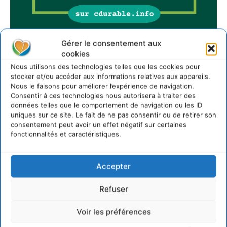
Gérer le consentement aux
cookies
Sur Cdurable
Nous utilisons des technologies telles que les cookies pour
stocker et/ou accéder aux informations relatives aux appareils.
Nous le faisons pour améliorer l’expérience de navigation.
Consentir à ces technologies nous autorisera à traiter des
Comment le sol français a perdu sa mémoire
hydrique et déréglé tout le territoire (2020-2026)
données telles que le comportement de navigation ou les ID
uniques sur ce site. Le fait de ne pas consentir ou de retirer son
2 août 2026
consentement peut avoir un effet négatif sur certaines
Développer notre attention aux espèces vivantes
fonctionnalités et caractéristiques.
non humaines avec les communs de Zoepolis
30 juillet 2026
Accepter
Un kit citoyen pour lever les freins au
développement des forêts comestibles dans nos
villes
Refuser
29 juillet 2026
Voir les préférences
L’éco-anxiété informe et l’éco-lucidité transforme
28 juillet 2026