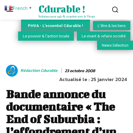
Cdurable !
French
▼
Solutions pour agir & coopérer avec le Vivant
PHVA - L'essentiel Cdurable !
L'être & les liens
Le pouvoir & l'action locale
Le vivant & refaire société
News Sélection
Rédaction Cdurable
23 octobre 2008
Actualisé le :
25 janvier 2024
Bande annonce du
documentaire « The
End of Suburbia :
l’effondrement d’un