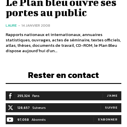
Le Plan bleu ouvre ses
portes au public
LAURE
-
14 JANVIER 2008
Rapports nationaux et internationaux, annuaires
statistiques, ouvrages, actes de séminaire, textes officiels,
atlas, thèses, documents de travail, CD-ROM, le Plan Bleu
dispose aujourd’hui d’un...
Rester en contact
255,324
Fans
J'AIME
128,657
Suiveurs
SUIVRE
97,058
Abonnés
S'ABONNER