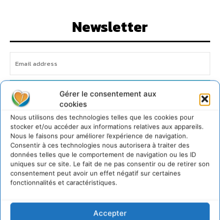
Newsletter
I WANT IN
Gérer le consentement aux
cookies
Nous utilisons des technologies telles que les cookies pour
stocker et/ou accéder aux informations relatives aux appareils.
Cd'actualité
Nous le faisons pour améliorer l’expérience de navigation.
Consentir à ces technologies nous autorisera à traiter des
données telles que le comportement de navigation ou les ID
uniques sur ce site. Le fait de ne pas consentir ou de retirer son
Soutenir un pastoralisme durable en faveur de
socio-écosystèmes résilients
consentement peut avoir un effet négatif sur certaines
fonctionnalités et caractéristiques.
6 août 2026
S’inspirer de l’arbre pour un modèle économique
régénératif du vivant …
Accepter
5 août 2026