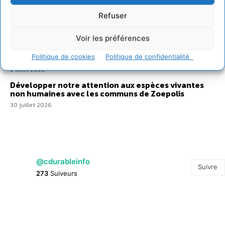
IPBES : le « GIEC de la biodiversité » appelle les
Refuser
entreprises à devenir des alliées du vivant
4 août 2026
Voir les préférences
Comment le sol français a perdu sa mémoire
Politique de cookies
Politique de confidentialité
hydrique et déréglé tout le territoire (2020-2026)
2 août 2026
Développer notre attention aux espèces vivantes
non humaines avec les communs de Zoepolis
30 juillet 2026
@cdurableinfo
Suivre
273
Suiveurs