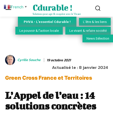
Cdurable !
French
▼
Solutions pour agir & coopérer avec le Vivant
PHVA - L'essentiel Cdurable !
L'être & les liens
Le pouvoir & l'action locale
Le vivant & refaire société
News Sélection
Cyrille Souche
19 octobre 2021
Actualisé le :
8 janvier 2024
Green Cross France et Territoires
L’Appel de l’eau : 14
solutions concrètes