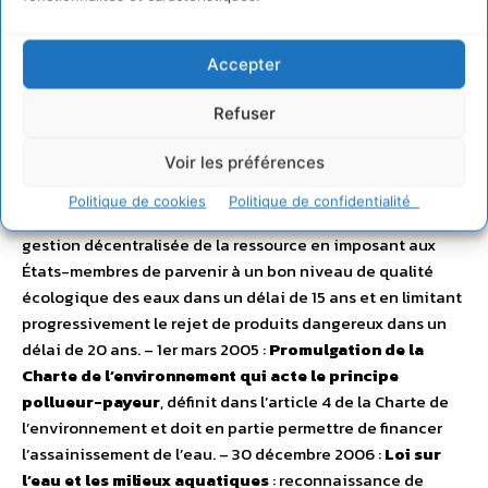
potable
visant à protéger le consommateur qui pose le
cadre réglementaire européen en matière d’eau potable
et s’applique à l’ensemble des eaux destinées à la
Accepter
consommation humaine. – 23 Octobre 2000 :
Directive-
cadre européenne sur l’eau
pour harmoniser la gestion
Refuser
et la qualité de traitement des cours d’eau en instaurant
Voir les préférences
une politique communautaire de l’eau. Elle s’appuie sur la
mise en place de Schémas directeurs d’aménagement et
Politique de cookies
Politique de confidentialité
de gestion des eaux (Sdage). Objectif : renforcer la
gestion décentralisée de la ressource en imposant aux
États-membres de parvenir à un bon niveau de qualité
écologique des eaux dans un délai de 15 ans et en limitant
progressivement le rejet de produits dangereux dans un
délai de 20 ans. – 1er mars 2005 :
Promulgation de la
Charte de l’environnement qui acte le principe
pollueur-payeur
, définit dans l’article 4 de la Charte de
l’environnement et doit en partie permettre de financer
l’assainissement de l’eau. – 30 décembre 2006 :
Loi sur
l’eau et les milieux aquatiques
: reconnaissance de