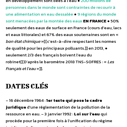
en développement sont liées à l’eau ●
200 millions de
personnes dans le monde sont contraintes de recourir à
une alimentation en eau dessalée
●
9 régions du monde
sont menacées par la montée des eaux
EN FRANCE
● 50%
seulement des eaux de surface en France (cours d’eau, lacs
et eaux littorales) et 67% des eaux souterraines sont en «
bon état chimique
»[[c’est-à-dire respectant les normes
de qualité pour les principaux polluants.]] en 2013, ●
seulement 2/3 des français boivent l’eau du
robinet[[D’après le baromètre 2018 TNS-SOFRES : «
Les
Français et l’eau
»]].
DATES CLÉS
– 16 décembre 1964 :
1er texte qui pose le cadre
juridique
d’une réglementation de la pollution de la
ressource en eau. – 3 janvier 1992 :
Loi sur l’eau
qui
procède pour la première fois à l’unification du régime