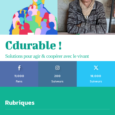
Cdurable !
Solutions pour agir & coopérer avec le vivant
11,000
200
18,000
Fans
Suiveurs
Suiveurs
Rubriques