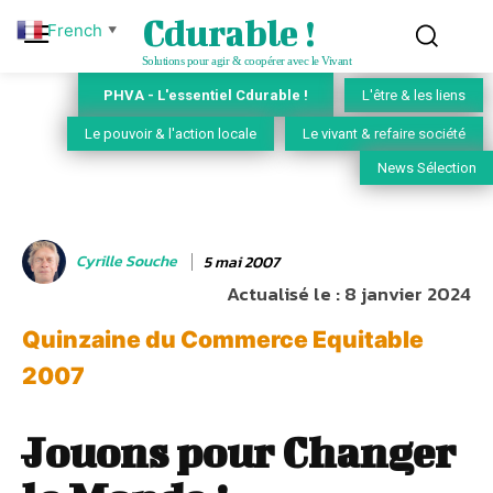
Cdurable !
French
▼
Solutions pour agir & coopérer avec le Vivant
PHVA - L'essentiel Cdurable !
L'être & les liens
Le pouvoir & l'action locale
Le vivant & refaire société
News Sélection
Cyrille Souche
5 mai 2007
Actualisé le :
8 janvier 2024
Quinzaine du Commerce Equitable
2007
Jouons pour Changer