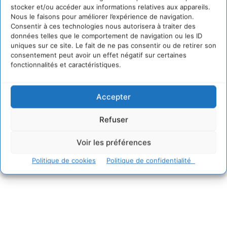
régénératif du vivant …
stocker et/ou accéder aux informations relatives aux appareils.
5 août 2026
Nous le faisons pour améliorer l’expérience de navigation.
Consentir à ces technologies nous autorisera à traiter des
IPBES : le « GIEC de la biodiversité » appelle les
données telles que le comportement de navigation ou les ID
entreprises à devenir des alliées du vivant
uniques sur ce site. Le fait de ne pas consentir ou de retirer son
4 août 2026
consentement peut avoir un effet négatif sur certaines
Comment le sol français a perdu sa mémoire
fonctionnalités et caractéristiques.
hydrique et déréglé tout le territoire (2020-2026)
2 août 2026
Accepter
Refuser
Voir les préférences
@cdurableinfo
Suivre
273
Suiveurs
Politique de cookies
Politique de confidentialité