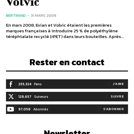
Volvic
BERTRAND
-
31 MARS 2009
En mars 2008, Evian et Volvic étaient les premières
marques françaises à introduire 25 % de polyéthylène
téréphtalate recyclé (rPET) dans leurs bouteilles. Après...
Rester en contact
255,324
Fans
J'AIME
128,657
Suiveurs
SUIVRE
97,058
Abonnés
S'ABONNER
Newsletter