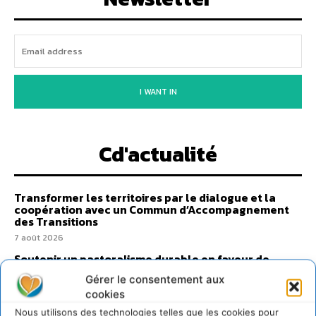
I WANT IN
Cd'actualité
Transformer les territoires par le dialogue et la
coopération avec un Commun d’Accompagnement
des Transitions
7 août 2026
Soutenir un pastoralisme durable en faveur de
socio-écosystèmes résilients
Gérer le consentement aux
6 août 2026
cookies
S’inspirer de l’arbre pour un modèle économique
Nous utilisons des technologies telles que les cookies pour