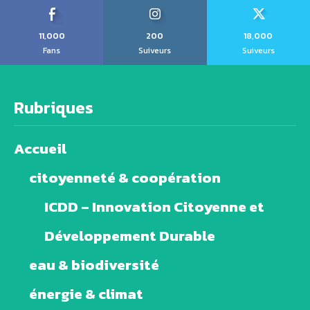
11,000
200
18,000
Fans
Suiveurs
Suiveurs
Rubriques
Accueil
citoyenneté & coopération
ICDD – Innovation Citoyenne et
Développement Durable
eau & biodiversité
énergie & climat