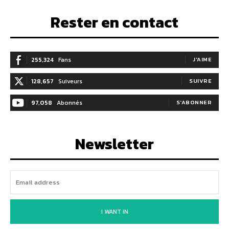
Rester en contact
255,324
Fans
J'AIME
128,657
Suiveurs
SUIVRE
97,058
Abonnés
S'ABONNER
Newsletter
I WANT IN