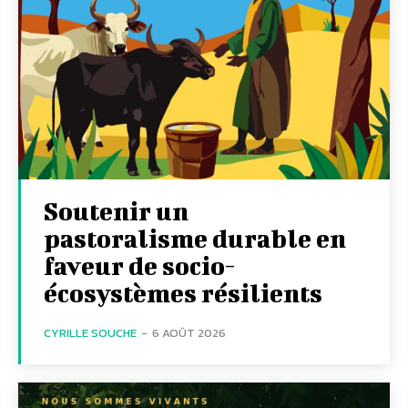
Soutenir un
pastoralisme durable en
faveur de socio-
écosystèmes résilients
CYRILLE SOUCHE
-
6 AOÛT 2026