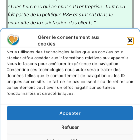
et des hommes qui composent l’entreprise. Tout cela
fait partie de la politique RSE et s’inscrit dans la
poursuite de la satisfaction des clients.
”
Gérer le consentement aux
RS COMPONENTS, en tant que leader sur le marché de
cookies
la distribution de produits électroniques et industriels,
Nous utilisons des technologies telles que les cookies pour
souhaite montrer la voie et s’engage dans une politique
stocker et/ou accéder aux informations relatives aux appareils.
de développement durable.
Nous le faisons pour améliorer l’expérience de navigation.
Consentir à ces technologies nous autorisera à traiter des
données telles que le comportement de navigation ou les ID
Grâce à leurs actions et à leur démarche, ils ont ainsi
uniques sur ce site. Le fait de ne pas consentir ou de retirer son
réduit leur consommation d’énergie. En 2017, 99.72% de
consentement peut avoir un effet négatif sur certaines
fonctionnalités et caractéristiques.
leurs déchets étaent valorisés !
Target Zero
Accepter
Refuser
RS s’engage à protéger et à sauvegarder les personnes
et l’environnement. Avec le programme Target Zero,