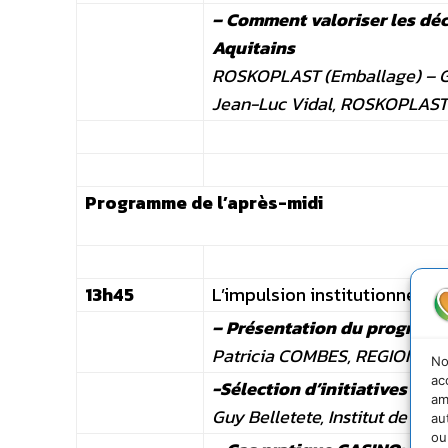
– Comment valoriser les déc
Aquitains
ROSKOPLAST (Emballage) – GR
Jean-Luc Vidal, ROSKOPLAST
Programme de l’après-midi
13h45
L’impulsion institutionnelle : 
– Présentation du programm
Patricia COMBES, REGION R
No
ac
-Sélection d’initiatives d’
am
Guy Belletete, Institut de Dé
au
ou