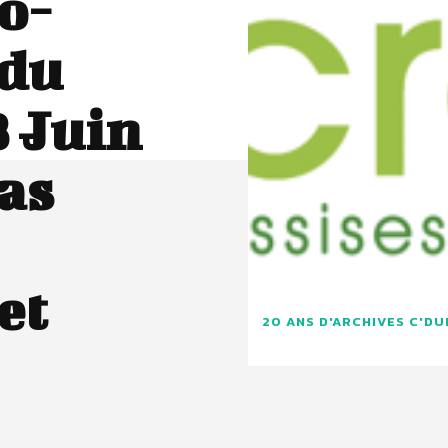
o-
 du
3 Juin
Cas
et
20 ANS D'ARCHIVES C'D