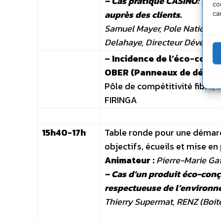
– Cas pratique CASINO: fair
co
auprès des clients.
ca
Samuel Mayer, Pole National 
Delahaye, Directeur Dévelop
– Incidence de l’éco-conce
OBER (Panneaux de décora
Pôle de compétitivité fibre
FIRINGA
15h40-17h
Table ronde pour une démar
objectifs, écueils et mise en
Animateur :
Pierre-Marie Gai
– Cas d’un produit éco-conçu
respectueuse de l’environnem
Thierry Supermat, RENZ (Boite