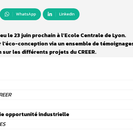
WhatsApp
Linkedin
u le 23 juin prochain à l’Ecole Centrale de Lyon.
ur l’éco-conception via un ensemble de témoignages
n sur les différents projets du CREER.
CREER
ie opportunité industrielle
ES