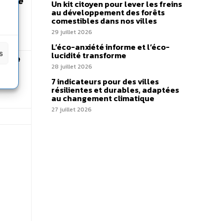
isable
Un kit citoyen pour lever les freins
au développement des forêts
comestibles dans nos villes
rt
29 juillet 2026
L’éco-anxiété informe et l’éco-
s
lucidité transforme
prise
28 juillet 2026
7 indicateurs pour des villes
résilientes et durables, adaptées
au changement climatique
27 juillet 2026