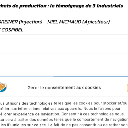
hets de production : le témoignage de 3 industriels
EINER (Injection) – MIEL MICHAUD (Apiculteur)
 COSFIBEL
4 initiatives territoriales
Gérer le consentement aux cookies
e INNOV’R sur les aspects éco-conception et recycla
HONE ALPES
us utilisons des technologies telles que les cookies pour stocker et/ou
céder aux informations relatives aux appareils. Nous le faisons pour
éco-conception d’entreprises québécoises
éliorer l’expérience de navigation. Consentir à ces technologies nous
veloppement du Produit du Québec (Réseau d’entreprises)
torisera à traiter des données telles que le comportement de navigatio
 les ID uniques sur ce site. Le fait de ne pas consentir ou de retirer son