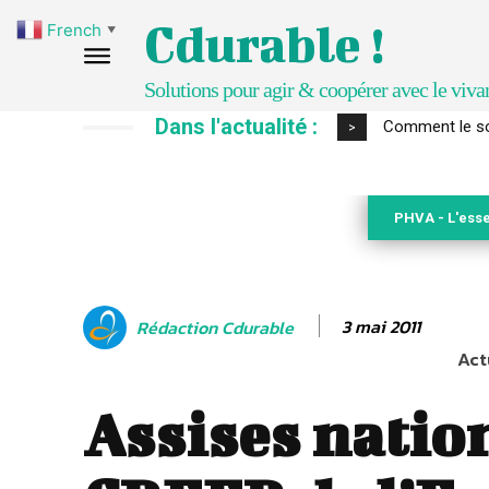
Cdurable !
French
▼
Solutions pour agir & coopérer avec le viva
Dans l'actualité :
Comment le sol
>
PHVA - L'esse
3 mai 2011
Rédaction Cdurable
Act
Assises natio