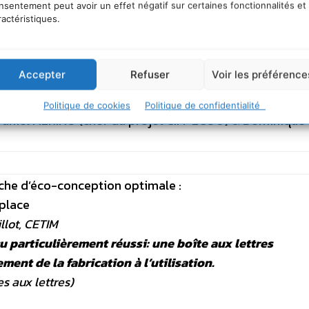
e de l’environnement un avantage concurrentiel valor
nsentement peut avoir un effet négatif sur certaines fonctionnalités et
ractéristiques.
d’éco-conception et management du cycle de vie & Gilbe
pement Durable du Groupe Casino
Accepter
Refuser
Voir les préférence
ption sur la stratégie de développement de l’entre
tion en bois)
Politique de cookies
Politique de confidentialité
, Daniel MERINO (chef du projet CIM-ECO©) & Dominique
che d’éco-conception optimale :
 place
llot, CETIM
 particulièrement réussi: une boîte aux lettres
ent de la fabrication à l’utilisation.
s aux lettres)