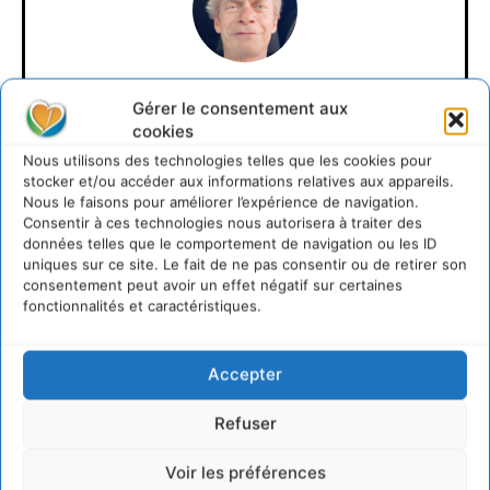
Cyrille Souche
Gérer le consentement aux
cookies
https://cdurable.info
Nous utilisons des technologies telles que les cookies pour
Directeur de la Publication Cdurable.info qui a eu 20
stocker et/ou accéder aux informations relatives aux appareils.
ans en 2025 ... L'occasion de supprimer la publicité et
Nous le faisons pour améliorer l’expérience de navigation.
d'un nouveau départ vers un webmedia participatif
Consentir à ces technologies nous autorisera à traiter des
d'intérêt général, avec pour raison d'être de recenser
données telles que le comportement de navigation ou les ID
et partager les solutions utiles et durables pour agir
uniques sur ce site. Le fait de ne pas consentir ou de retirer son
et coopérer avec le vivant. Je suis ouvert à toute
consentement peut avoir un effet négatif sur certaines
proposition de coopération mutuellement bénéfique
fonctionnalités et caractéristiques.
au service de la régénération du vivant.
Accepter
Refuser
Voir les préférences