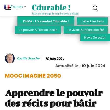
Cdurable !
French
▼
Solutions pour agir & coopérer avec le Vivant
PHVA - L'essentiel Cdurable !
L'être & les liens
Le pouvoir & l'action locale
Le vivant & refaire société
News Sélection
Cyrille Souche
10 juin 2024
Actualisé le :
10 juin 2024
MOOC IMAGINE 2050
Apprendre le pouvoir
des récits pour bâtir