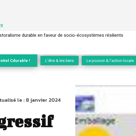
nt
l’arbre pour un modèle économique régénératif du vivant …
ntiel Cdurable !
L'être & les liens
Le pouvoir & l'action locale
tualisé le :
8 janvier 2024
gressif