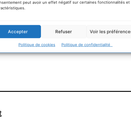
nsentement peut avoir un effet négatif sur certaines fonctionnalités et
ractéristiques.
 les produits de la mer ? Findus opte pour l’étiquetage
Accepter
Refuser
Voir les préférence
Politique de cookies
Politique de confidentialité
ttp://infos.advolys.fr/
t