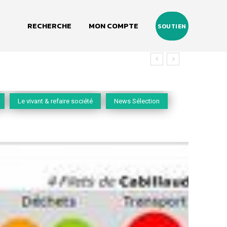
RECHERCHE
MON COMPTE
SOUTIEN
Le vivant & refaire société
News Sélection