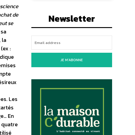
nscience
achat de
Newsletter
eut se
 sa
 la
(ex :
ndique
JE M'ABONNE
 émises
ompte
ésireux
ées. Les
cartés
ge… En
à quatre
ilisé