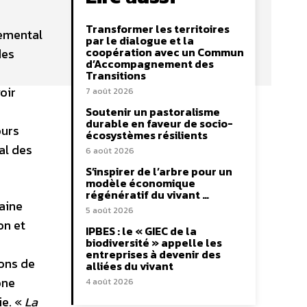
Transformer les territoires
nemental
par le dialogue et la
coopération avec un Commun
des
d’Accompagnement des
Transitions
oir
7 août 2026
Soutenir un pastoralisme
durable en faveur de socio-
ours
écosystèmes résilients
al des
6 août 2026
S’inspirer de l’arbre pour un
modèle économique
régénératif du vivant …
haine
5 août 2026
on et
IPBES : le « GIEC de la
biodiversité » appelle les
entreprises à devenir des
sons de
alliées du vivant
one
4 août 2026
ie. «
La