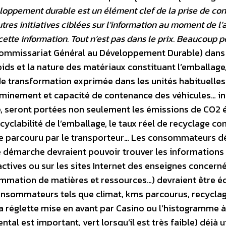
oppement durable est un élément clef de la prise de co
res initiatives ciblées sur l’information au moment de l’
 cette information. Tout n’est pas dans le prix. Beaucoup p
ommissariat Général au Développement Durable) dans
oids et la nature des matériaux constituant l’emballage,
 transformation exprimée dans les unités habituelles 
heminement et capacité de contenance des véhicules… i
ée, seront portées non seulement les émissions de CO2
recyclabilité de l’emballage, le taux réel de recyclage c
age parcouru par le transporteur… Les consommateurs d
e démarche devraient pouvoir trouver les informations
ctives ou sur les sites Internet des enseignes concern
ommation de matières et ressources…) devraient être é
s consommateurs tels que climat, kms parcourus, recycla
 la réglette mise en avant par Casino ou l’histogramme 
al est important, vert lorsqu’il est très faible) déjà ut