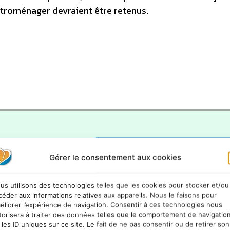
ctroménager devraient être retenus.
mesurer l’impact environnemental des produits
Gérer le consentement aux cookies
sponsable et Durable de Dexia AM. Qu’y-a-t-il dans un label ?
le dans le secteur de la distribution alimentaire
us utilisons des technologies telles que les cookies pour stocker et/ou
céder aux informations relatives aux appareils. Nous le faisons pour
des produits d’épargne
éliorer l’expérience de navigation. Consentir à ces technologies nous
torisera à traiter des données telles que le comportement de navigatio
uvelle étiquette pour mieux informer les consommateurs
 les ID uniques sur ce site. Le fait de ne pas consentir ou de retirer son