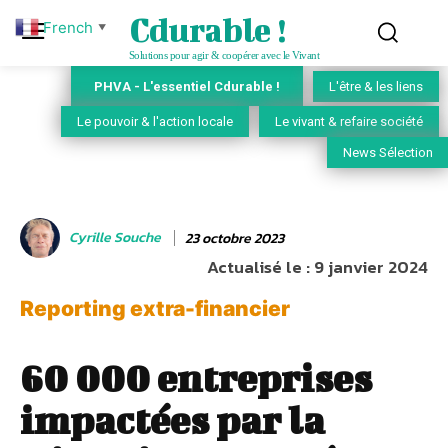
Cdurable !
French
▼
Solutions pour agir & coopérer avec le Vivant
PHVA - L'essentiel Cdurable !
L'être & les liens
Le pouvoir & l'action locale
Le vivant & refaire société
News Sélection
Cyrille Souche
23 octobre 2023
Actualisé le :
9 janvier 2024
Reporting extra-financier
60 000 entreprises
impactées par la