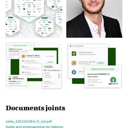
Documents joints
celex_32022l2464_fr_txt.pdf
Guide anti greenwashing de l’Ademe