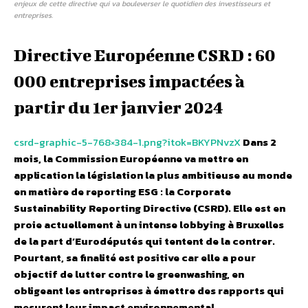
enjeux de cette directive qui va bouleverser le quotidien des investisseurs et
entreprises.
Directive Européenne CSRD : 60
000 entreprises impactées à
partir du 1er janvier 2024
csrd-graphic-5-768×384-1.png?itok=BKYPNvzX
Dans 2
mois, la Commission Européenne va mettre en
application la législation la plus ambitieuse au monde
en matière de reporting ESG : la Corporate
Sustainability Reporting Directive (CSRD). Elle est en
proie actuellement à un intense lobbying à Bruxelles
de la part d’Eurodéputés qui tentent de la contrer.
Pourtant, sa finalité est positive car elle a pour
objectif de lutter contre le greenwashing, en
obligeant les entreprises à émettre des rapports qui
mesurent leur impact environnemental.