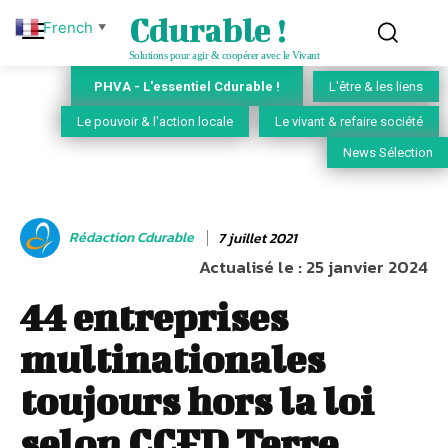
Cdurable !
French
▼
Solutions pour agir & coopérer avec le Vivant
PHVA - L'essentiel Cdurable !
L'être & les liens
Le pouvoir & l'action locale
Le vivant & refaire société
News Sélection
Rédaction Cdurable
7 juillet 2021
Actualisé le :
25 janvier 2024
44 entreprises
multinationales
toujours hors la loi
selon CCFD Terre