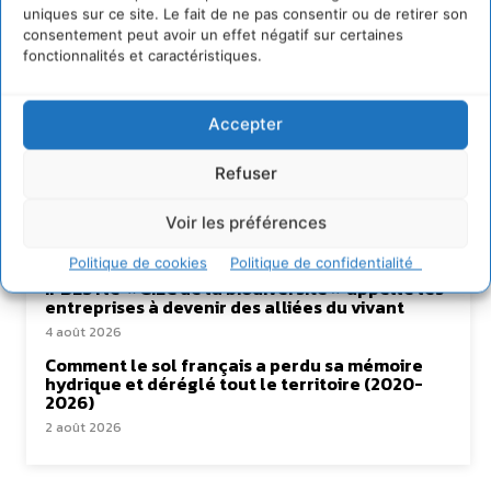
uniques sur ce site. Le fait de ne pas consentir ou de retirer son
consentement peut avoir un effet négatif sur certaines
fonctionnalités et caractéristiques.
Lire aussi
Accepter
Soutenir un pastoralisme durable en faveur de
socio-écosystèmes résilients
Refuser
6 août 2026
S’inspirer de l’arbre pour un modèle
Voir les préférences
économique régénératif du vivant …
5 août 2026
Politique de cookies
Politique de confidentialité
IPBES : le « GIEC de la biodiversité » appelle les
entreprises à devenir des alliées du vivant
4 août 2026
Comment le sol français a perdu sa mémoire
hydrique et déréglé tout le territoire (2020-
2026)
2 août 2026