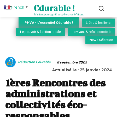
Cdurable !
French
▼
Solutions pour agir & coopérer avec le Vivant
PHVA - L'essentiel Cdurable !
L'être & les liens
Le pouvoir & l'action locale
Le vivant & refaire société
News Sélection
Rédaction Cdurable
8 septembre 2005
Actualisé le :
25 janvier 2024
1ères Rencontres des
administrations et
collectivités éco-
responsables