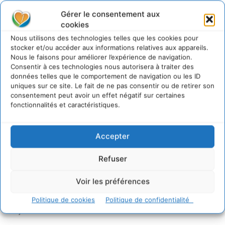
Sur Cdurable
Gérer le consentement aux
cookies
Nous utilisons des technologies telles que les cookies pour
stocker et/ou accéder aux informations relatives aux appareils.
Comment le sol français a perdu sa mémoire
Nous le faisons pour améliorer l’expérience de navigation.
hydrique et déréglé tout le territoire (2020-2026)
Consentir à ces technologies nous autorisera à traiter des
2 août 2026
données telles que le comportement de navigation ou les ID
Développer notre attention aux espèces vivantes
uniques sur ce site. Le fait de ne pas consentir ou de retirer son
non humaines avec les communs de Zoepolis
consentement peut avoir un effet négatif sur certaines
fonctionnalités et caractéristiques.
30 juillet 2026
Un kit citoyen pour lever les freins au
développement des forêts comestibles dans nos
Accepter
villes
29 juillet 2026
Refuser
L’éco-anxiété informe et l’éco-lucidité transforme
28 juillet 2026
Voir les préférences
7 indicateurs pour des villes résilientes et durables,
adaptées au changement climatique
Politique de cookies
Politique de confidentialité
27 juillet 2026