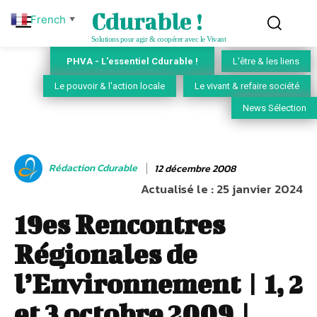
Cdurable !
French
▼
Solutions pour agir & coopérer avec le Vivant
PHVA - L'essentiel Cdurable !
L'être & les liens
Le pouvoir & l'action locale
Le vivant & refaire société
News Sélection
Rédaction Cdurable
12 décembre 2008
Actualisé le :
25 janvier 2024
19es Rencontres
Régionales de
l’Environnement | 1, 2
et 3 octobre 2009 |