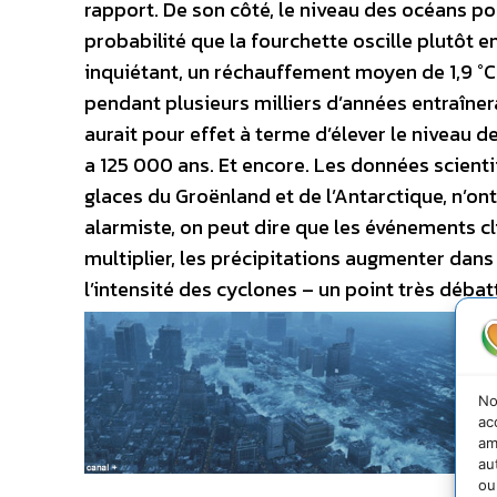
rapport. De son côté, le niveau des océans pou
probabilité que la fourchette oscille plutôt e
inquiétant, un réchauffement moyen de 1,9 °C à
pendant plusieurs milliers d’années entraîner
aurait pour effet à terme d’élever le niveau de
a 125 000 ans. Et encore. Les données scientif
glaces du Groënland et de l’Antarctique, n’on
alarmiste, on peut dire que les événements c
multiplier, les précipitations augmenter dans
l’intensité des cyclones – un point très débat
No
ac
am
au
ou