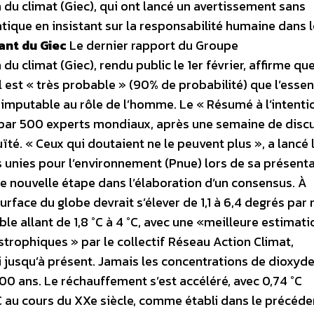
 du climat (Giec), qui ont lancé un avertissement sans
ique en insistant sur la responsabilité humaine dans l
ant du Giec
Le dernier rapport du Groupe
u climat (Giec), rendu public le 1er février, affirme que
 est « très probable » (90% de probabilité) que l’essen
imputable au rôle de l’homme. Le « Résumé à l’intenti
ée par 500 experts mondiaux, après une semaine de disc
ïté. « Ceux qui doutaient ne le peuvent plus », a lancé 
unies pour l’environnement (Pnue) lors de sa présenta
e nouvelle étape dans l’élaboration d’un consensus. À
rface du globe devrait s’élever de 1,1 à 6,4 degrés par
le allant de 1,8 °C à 4 °C, avec une «meilleure estimati
strophiques » par le collectif Réseau Action Climat,
 jusqu’à présent. Jamais les concentrations de dioxyd
00 ans. Le réchauffement s’est accéléré, avec 0,74 °C
 au cours du XXe siècle, comme établi dans le précéde