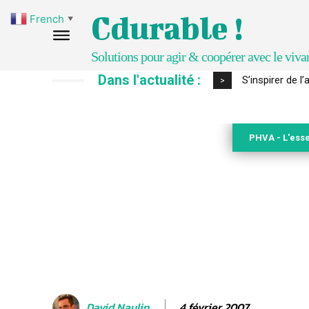
Cdurable !
French
▼
Solutions pour agir & coopérer avec le viva
Dans l'actualité :
IPBES : le « GI
>
PHVA - L'esse
4 février 2007
David Naulin