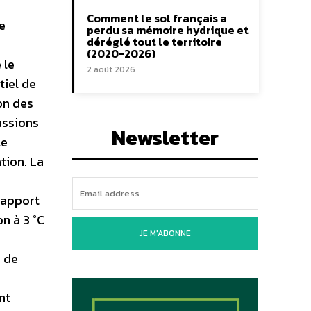
Comment le sol français a
e
perdu sa mémoire hydrique et
déréglé tout le territoire
(2020-2026)
 le
2 août 2026
tiel de
on des
ussions
Newsletter
le
tion. La
 rapport
on à 3 °C
JE M'ABONNE
e de
nt