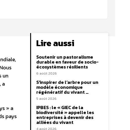
Lire aussi
Soutenir un pastoralisme
ndiale,
durable en faveur de socio-
écosystèmes résilients
 Nous
6 août 2026
s un
S’inspirer de l’arbre pour un
, a
modèle économique
régénératif du vivant …
5 août 2026
IPBES : le « GIEC de la
ys » a
biodiversité » appelle les
ds pays
entreprises à devenir des
alliées du vivant
4 août 2026