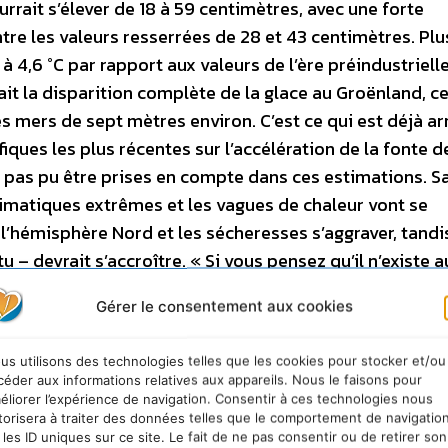
rrait s’élever de 18 à 59 centimètres, avec une forte
ntre les valeurs resserrées de 28 et 43 centimètres. Plu
 4,6 °C par rapport aux valeurs de l’ère préindustriell
ait la disparition complète de la glace au Groënland, ce
s mers de sept mètres environ. C’est ce qui est déjà arr
iques les plus récentes sur l’accélération de la fonte d
t pas pu être prises en compte dans ces estimations. S
limatiques extrêmes et les vagues de chaleur vont se
 l’hémisphère Nord et les sécheresses s’aggraver, tandi
tu – devrait s’accroître.
« Si vous pensez qu’il n’existe 
rapport entre le constat scientifique et les décisions
Gérer le consentement aux cookies
politiques, vous vous trompez », a lancé le président d
Rajendra Pachauri. « Nous voyons ce qu’il coûte de ne 
us utilisons des technologies telles que les cookies pour stocker et/ou
faire. » Récemment, le rapport Stern a évalué à 5 500
céder aux informations relatives aux appareils. Nous le faisons pour
milliards d’euros le coût de l’inaction.
« Il n’est pas tro
éliorer l’expérience de navigation. Consentir à ces technologies nous
torisera à traiter des données telles que le comportement de navigatio
Rejoignez la révolution énergétique », clamait Green
 les ID uniques sur ce site. Le fait de ne pas consentir ou de retirer son