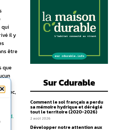
s
e
 qui
ivé il y
es
ans être
s que
aucun
Sur Cdurable
u Giec,
rien
Comment le sol français a perdu
sa mémoire hydrique et déréglé
tout le territoire (2020-2026)
p tard.
2 août 2026
n
peace
Développer notre attention aux