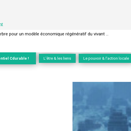
nt
EC de la biodiversité » appelle les entreprises à devenir des alliées du 
ntiel Cdurable !
L'être & les liens
Le pouvoir & l'action locale