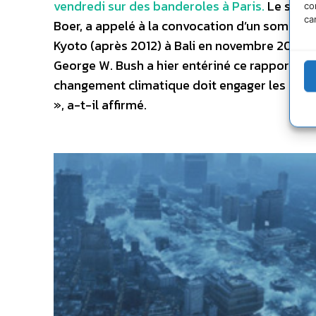
vendredi sur des banderoles à Paris.
Le secré
co
ca
Boer, a appelé à la convocation d’un sommet 
Kyoto (après 2012) à Bali en novembre 2007. 
George W. Bush a hier entériné ce rapport san
changement climatique doit engager les grand
», a-t-il affirmé.