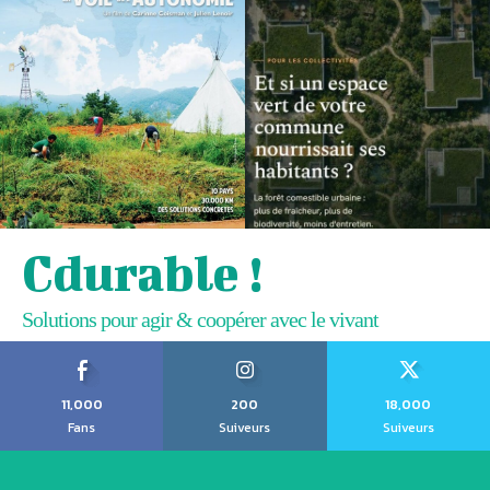
Cdurable !
Solutions pour agir & coopérer avec le vivant
11,000
200
18,000
Fans
Suiveurs
Suiveurs