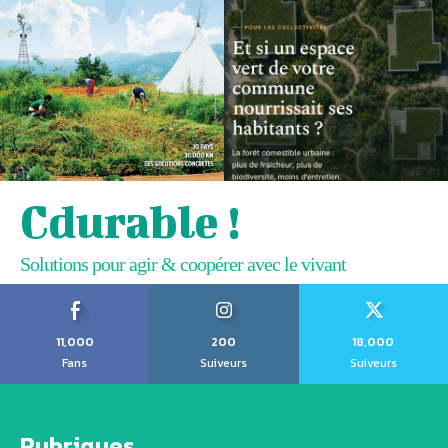
Cdurable !
Solutions pour agir & coopérer avec le vivant
11,000
200
18,000
Fans
Suiveurs
Suiveurs
Rubriques