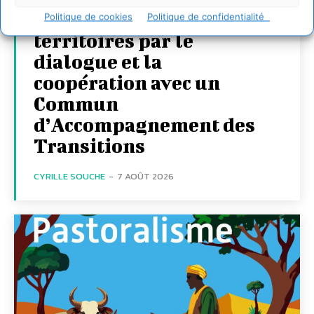
Transformer les
Politique de cookies
Politique de confidentialité
territoires par le
dialogue et la
coopération avec un
Commun
d’Accompagnement des
Transitions
CYRILLE SOUCHE
-
7 AOÛT 2026