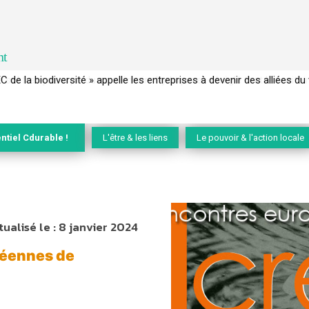
nt
 français a perdu sa mémoire hydrique et déréglé tout le territoire 
ntiel Cdurable !
L'être & les liens
Le pouvoir & l'action locale
tualisé le :
8 janvier 2024
éennes de