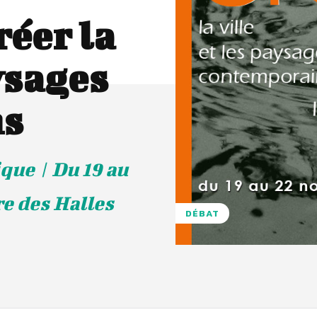
réer la
aysages
ns
que | Du 19 au
e des Halles
DÉBAT