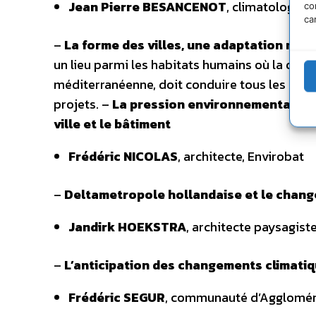
Jean Pierre BESANCENOT
, climatologue,
co
ca
–
La forme des villes, une adaptation néc
un lieu parmi les habitats humains où la ques
méditerranéenne, doit conduire tous les gestio
projets. –
La pression environnementale et 
ville et le bâtiment
Frédéric NICOLAS
, architecte, Envirobat
–
Deltametropole hollandaise et le chang
Jandirk HOEKSTRA
, architecte paysagiste
–
L’anticipation des changements climatiq
Frédéric SEGUR
, communauté d’Aggloméra