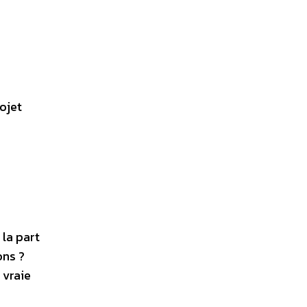
e
ojet
la part
ons ?
 vraie