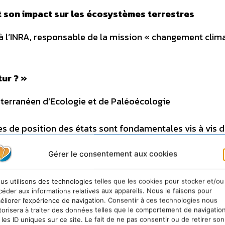
 son impact sur les écosystèmes terrestres
 à l’INRA, responsable de la mission « changement clim
tur ? »
diterranéen d’Ecologie et de Paléoécologie
es de position des états sont fondamentales vis à vis 
 accompagner les évolutions des modes de vie des h
Gérer le consentement aux cookies
e du changement. –
Nouveaux comportements
cherches au CNRS
us utilisons des technologies telles que les cookies pour stocker et/ou
céder aux informations relatives aux appareils. Nous le faisons pour
éliorer l’expérience de navigation. Consentir à ces technologies nous
torisera à traiter des données telles que le comportement de navigatio
 les ID uniques sur ce site. Le fait de ne pas consentir ou de retirer son