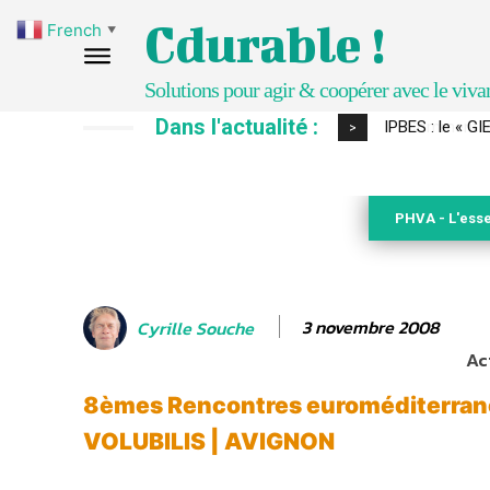
Cdurable !
French
▼
Solutions pour agir & coopérer avec le viva
Dans l'actualité :
Comment le sol
>
PHVA - L'esse
3 novembre 2008
Cyrille Souche
Ac
8èmes Rencontres euroméditerran
VOLUBILIS | AVIGNON