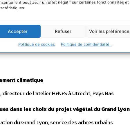
 directeur de recherche au CNRS
nsentement peut avoir un effet négatif sur certaines fonctionnalités et
ractéristiques.
essaire
Bulles de chaleur, canicule, minéralisation, la vil
tion climatique, et particulièrement en région
Accepter
Refuser
Voir les préférence
nnaires de la ville à anticiper cette amplification dans
l’architecture bioclimatique : un moyen de repense
Politique de cookies
Politique de confidentialité
ement climatique
, directeur de l’atelier H+N+S à Utrecht, Pays Bas
ues dans les choix du projet végétal du Grand Lyon
tion du Grand Lyon, service des arbres urbains