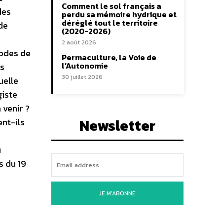
Comment le sol français a
des
perdu sa mémoire hydrique et
déréglé tout le territoire
de
(2020-2026)
r
2 août 2026
modes de
Permaculture, la Voie de
l’Autonomie
es
30 juillet 2026
uelle
giste
 venir ?
Newsletter
ent-ils
u
s du 19
JE M'ABONNE