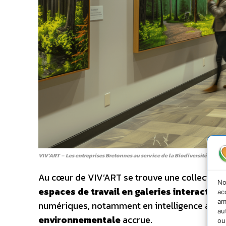
VIV’ART
–
Les entreprises Bretonnes au service de la Biodiversité de la 
Au cœur de VIV’ART se trouve une collection
No
espaces de travail en galeries interactive
ac
am
numériques, notamment en intelligence artific
au
environnementale
accrue.
ou