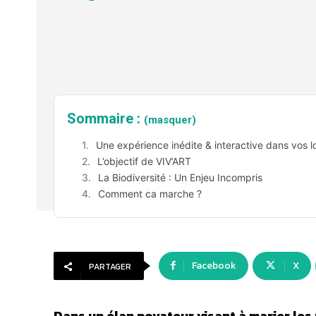
Sommaire :
(masquer)
Une expérience inédite & interactive dans vos 
L’objectif de VIV’ART
La Biodiversité : Un Enjeu Incompris
Comment ca marche ?
Facebook
X
PARTAGER
Dans un élan novateur visant à marier les 