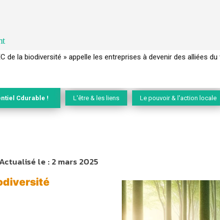
nt
 français a perdu sa mémoire hydrique et déréglé tout le territoire 
ntiel Cdurable !
L'être & les liens
Le pouvoir & l'action locale
Actualisé le :
2 mars 2025
odiversité