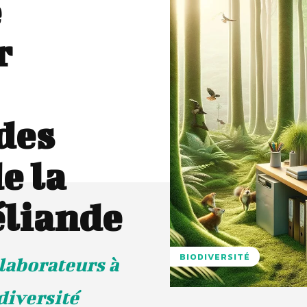
e
r
des
e la
éliande
BIODIVERSITÉ
llaborateurs à
diversité