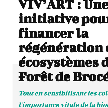
VIV’ART : Un
initiative pou
financer la
régénération 
écosystèmes d
Forêt de Broc
Tout en sensibilisant les co
l'importance vitale de la bio