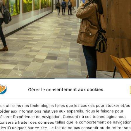
Gérer le consentement aux cookies
Forêt de Brocéliande
 d’œuvres d’art spécialement conçues pour
transforme
us utilisons des technologies telles que les cookies pour stocker et/ou
s
. Ces œuvres, alliant le talent humain local et les prou
céder aux informations relatives aux appareils. Nous le faisons pour
éliorer l’expérience de navigation. Consentir à ces technologies nous
ielle, sont des portails
vers une prise de conscience
torisera à traiter des données telles que le comportement de navigatio
 les ID uniques sur ce site. Le fait de ne pas consentir ou de retirer son