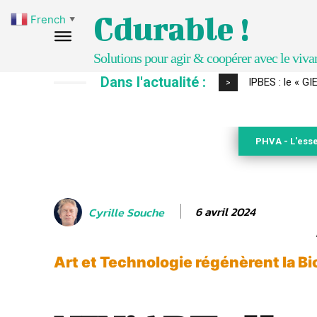
Cdurable !
French
▼
Solutions pour agir & coopérer avec le viva
Dans l'actualité :
Comment le sol
>
PHVA - L'esse
6 avril 2024
Cyrille Souche
Art et Technologie régénèrent la Bi