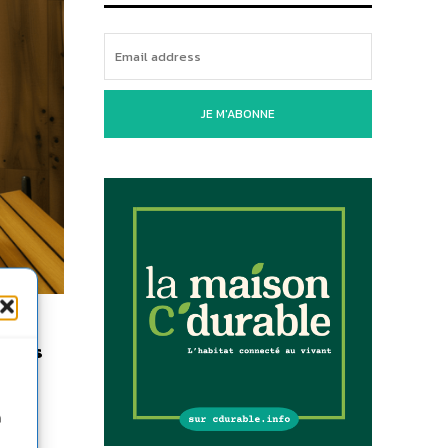
JE M'ABONNE
r les
esses
n