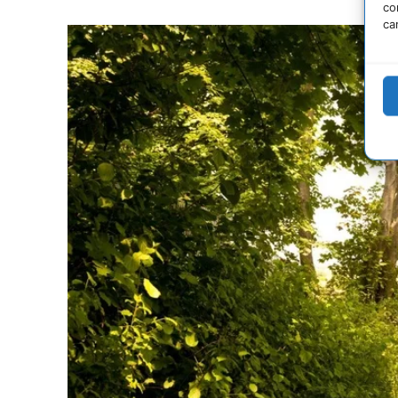
co
ca