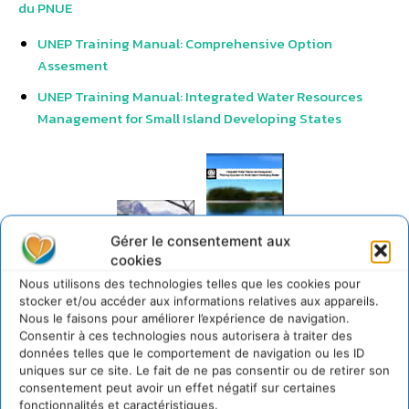
du PNUE
UNEP Training Manual: Comprehensive Option
Assesment
UNEP Training Manual: Integrated Water Resources
Management for Small Island Developing States
Gérer le consentement aux
cookies
UNEP Training
Nous utilisons des technologies telles que les cookies pour
Manual:
stocker et/ou accéder aux informations relatives aux appareils.
Integrated Water
Nous le faisons pour améliorer l’expérience de navigation.
UNEP Training
Resources
Consentir à ces technologies nous autorisera à traiter des
Manual:
Management for
données telles que le comportement de navigation ou les ID
Comprehensive
Small Island
Option
Developing
uniques sur ce site. Le fait de ne pas consentir ou de retirer son
Assesment
States
consentement peut avoir un effet négatif sur certaines
fonctionnalités et caractéristiques.