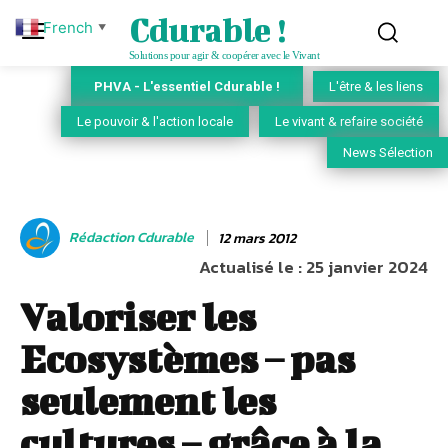
Cdurable !
French
▼
Solutions pour agir & coopérer avec le Vivant
PHVA - L'essentiel Cdurable !
L'être & les liens
Le pouvoir & l'action locale
Le vivant & refaire société
News Sélection
Rédaction Cdurable
12 mars 2012
Actualisé le :
25 janvier 2024
Valoriser les
Ecosystèmes – pas
seulement les
cultures – grâce à la