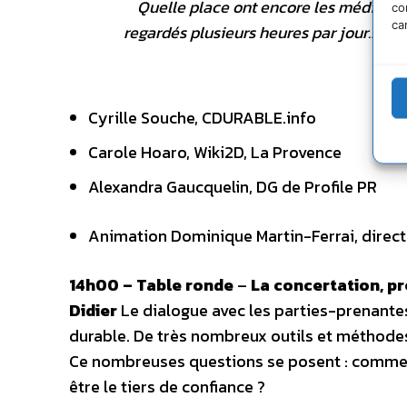
Quelle place ont encore les médias ? I
co
ca
regardés plusieurs heures par jour… Quel
Cyrille Souche, CDURABLE.info
Carole Hoaro, Wiki2D, La Provence
Alexandra Gaucquelin, DG de Profile PR
Animation Dominique Martin-Ferrai, directr
14h00 – Table ronde
–
La concertation, pr
Didier
Le dialogue avec les parties-prenant
durable. De très nombreux outils et méthodes
Ce nombreuses questions se posent : comment
être le tiers de confiance ?