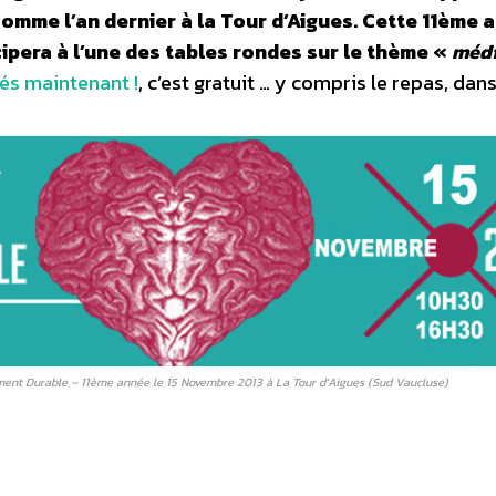
 comme l’an dernier à la Tour d’Aigues. Cette 11ème 
ipera à l’une des tables rondes sur le thème «
médi
dés maintenant !
, c’est gratuit … y compris le repas, dans
ment Durable – 11ème année le 15 Novembre 2013 à La Tour d’Aigues (Sud Vaucluse)