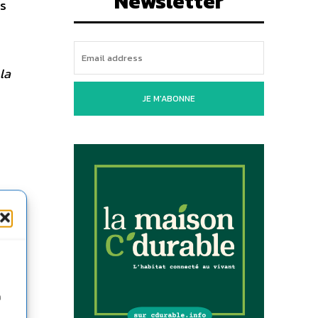
Newsletter
es
la
JE M'ABONNE
t
n