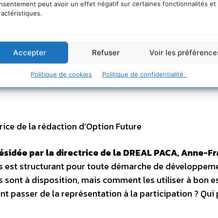
ls sont souvent décriés mais pourtant sont lus, écoutés,
nsentement peut avoir un effet négatif sur certaines fonctionnalités et
ractéristiques.
le crédibilité ont-ils ? Comment mieux travailler avec le
journalistes ?
Accepter
Refuser
Voir les préférence
Politique de cookies
Politique de confidentialité
ice de la rédaction d’Option Future
ésidée par la directrice de la DREAL PACA, Anne-F
es est structurant pour toute démarche de développem
 sont à disposition, mais comment les utiliser à bon e
 passer de la représentation à la participation ? Qui