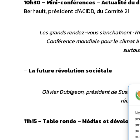
10h30 – Mini-conférences
–
Actualité du 
Berhault, président d’ACIDD, du Comité 21.
Les grands rendez-vous s’enchaînent : R
Conférence mondiale pour le climat à P
surtou
–
La future révolution sociétale
Olivier Dubigeon, président de Sustain
réussir 
No
ac
11h15 – Table ronde
–
Médias et développe
am
au
ou