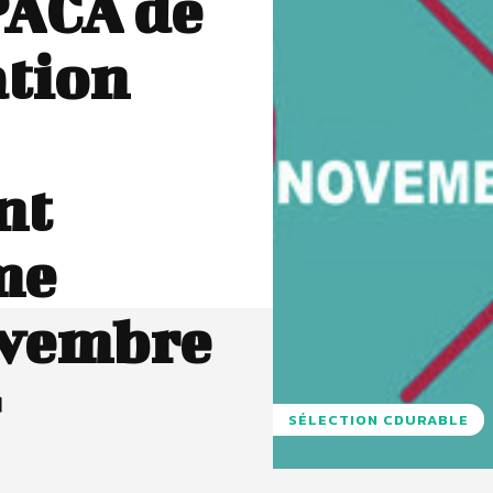
PACA de
tion
nt
me
ovembre
SÉLECTION CDURABLE