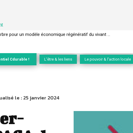
nt
l’arbre pour un modèle économique régénératif du vivant …
ntiel Cdurable !
L'être & les liens
Le pouvoir & l'action locale
ualisé le :
25 janvier 2024
ter-