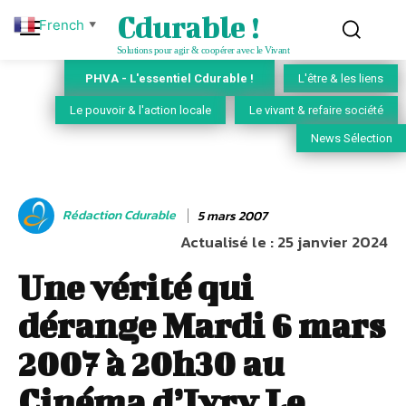
Cdurable !
French
▼
Solutions pour agir & coopérer avec le Vivant
PHVA - L'essentiel Cdurable !
L'être & les liens
Le pouvoir & l'action locale
Le vivant & refaire société
News Sélection
Rédaction Cdurable
5 mars 2007
Actualisé le :
25 janvier 2024
Une vérité qui
dérange Mardi 6 mars
2007 à 20h30 au
Cinéma d’Ivry Le