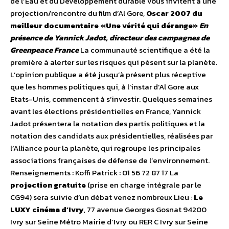
de l’Eau et du Développement durable vous invitent à une
projection/rencontre du film d’Al Gore,
Oscar 2007 du
meilleur documentaire «Une vérité qui dérange»
En
présence de Yannick Jadot, directeur des campagnes de
Greenpeace France
La communauté scientifique a été la
première à alerter sur les risques qui pèsent sur la planète.
L’opinion publique a été jusqu’à présent plus réceptive
que les hommes politiques qui, à l’instar d’Al Gore aux
Etats-Unis, commencent à s’investir. Quelques semaines
avant les élections présidentielles en France, Yannick
Jadot présentera la notation des partis politiques et la
notation des candidats aux présidentielles, réalisées par
l’Alliance pour la planète, qui regroupe les principales
associations françaises de défense de l’environnement.
Renseignements : Koffi Patrick : 01 56 72 87 17 La
projection gratuite
(prise en charge intégrale par le
CG94) sera suivie d’un débat venez nombreux Lieu :
Le
LUXY cinéma d’Ivry
, 77 avenue Georges Gosnat 94200
Ivry sur Seine Métro Mairie d’Ivry ou RER C Ivry sur Seine