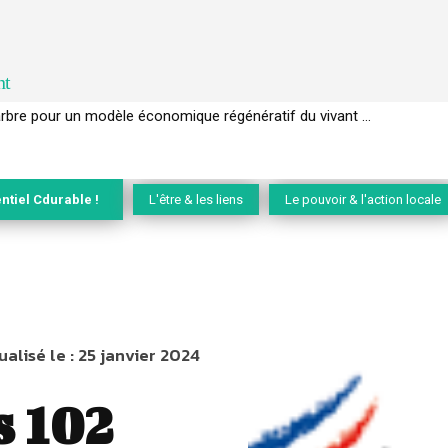
nt
EC de la biodiversité » appelle les entreprises à devenir des alliées du 
ntiel Cdurable !
L'être & les liens
Le pouvoir & l'action locale
ualisé le :
25 janvier 2024
 102