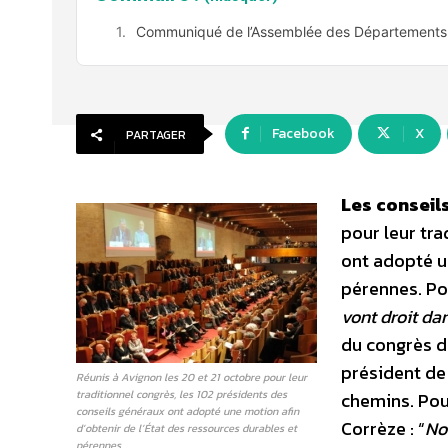
Communiqué de l’Assemblée des Départements
Facebook
X
PARTAGER
Les conseil
pour leur tra
ont adopté u
pérennes. Pou
vont droit dan
du congrès d
président de 
Réunis à Avignon les 20 et 21 octobre pour leur
traditionnel congrès, les 102 présidents des
chemins. Pou
conseils généraux ont adopté une motion afin
Corrèze : “
No
d’obtenir de l’État des ressources durables et
pérennes