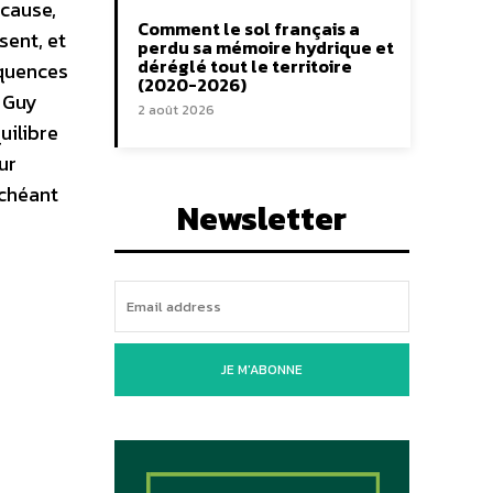
 cause,
Comment le sol français a
sent, et
perdu sa mémoire hydrique et
déréglé tout le territoire
équences
(2020-2026)
 Guy
2 août 2026
uilibre
ur
échéant
Newsletter
JE M'ABONNE