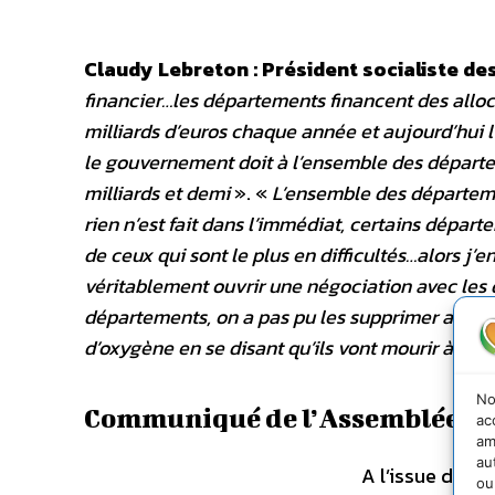
Claudy Lebreton : Président socialiste d
financier…les départements financent des alloca
milliards d’euros chaque année et aujourd’hui l
le gouvernement doit à l’ensemble des départ
milliards et demi
». «
L’ensemble des départeme
rien n’est fait dans l’immédiat, certains départ
de ceux qui sont le plus en difficultés…alors j’e
véritablement ouvrir une négociation avec les d
départements, on a pas pu les supprimer avec la 
d’oxygène en se disant qu’ils vont mourir à peti
No
Communiqué de l’Assemblée de
ac
am
au
A l’issue du 8
ou