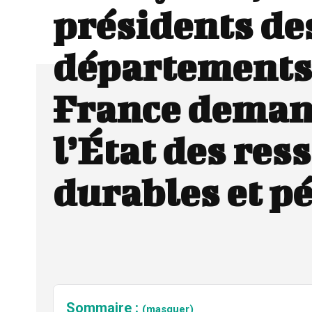
présidents de
départements
France deman
l’État des res
durables et p
Sommaire :
(masquer)