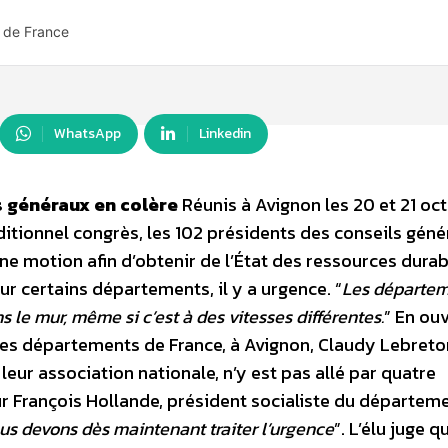
 de France
WhatsApp
Linkedin
s généraux en colère
Réunis à Avignon les 20 et 21 oc
ditionnel congrès, les 102 présidents des conseils gén
ne motion afin d’obtenir de l’État des ressources durab
r certains départements, il y a urgence. “
Les départe
s le mur, même si c’est à des vitesses différentes.
” En ou
es départements de France, à Avignon, Claudy Lebreton
leur association nationale, n’y est pas allé par quatre
r François Hollande, président socialiste du départeme
us devons dès maintenant traiter l’urgence
”. L’élu juge q