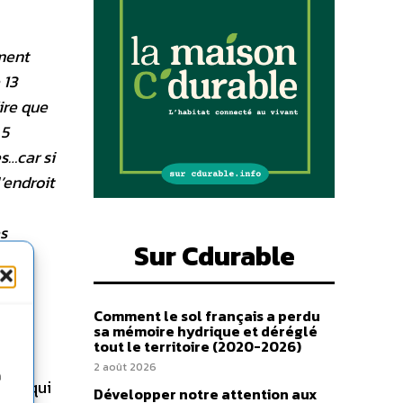
ment
 13
ire que
 5
s…car si
’endroit
es
Sur Cdurable
ive
Comment le sol français a perdu
sa mémoire hydrique et déréglé
tout le territoire (2020-2026)
2 août 2026
n
nce qui
Développer notre attention aux