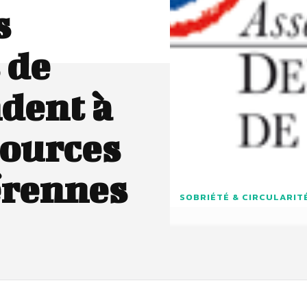
s
 de
dent à
sources
érennes
SOBRIÉTÉ & CIRCULARIT