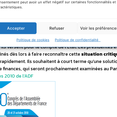
vignon dans le département de Vaucluse, les 20 et 21 o
nsentement peut avoir un effet négatif sur certaines fonctionnalités et
ractéristiques.
identes et présidents de Conseils généraux ont adopté a
e résolution finale qui met en exergue
la situation fina
es départements
. A l’heure actuelle, les conseils génér
Accepter
Refuser
Voir les préférence
ace à une
perte d’autonomie fiscale
et au
gel des
ans un contexte de dynamisme des trois allocations
Politique de cookies
Politique de confidentialité
’ils versent pour le compte de l’Etat. Les présidentes e
és dès lors à faire reconnaître cette
situation critiq
 rapidement. Ils souhaitent à court terme qu’une soluti
 de finances, qui seront prochainement examinées au Pa
ès 2010 de l’ADF