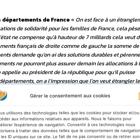
es départements de France
«
On est face à un étrangle
tions de solidarité pour les familles de France, cela pèse
’état ne compense qu’à hauteur de 7 milliards cela veut d
ements français de droite comme de gauche la somme de
nts demande qu’on ai des solutions durables et pérenne
ements ne pourront plus assurer demain les allocations à l
n appelle au président de la république pour qu’il puisse
épartements, on a l’impression que l’on veut étrangler l
réforme sur les collectivités territoriales alors on les pr
Gérer le consentement aux cookies
t feu
».
us utilisons des technologies telles que les cookies pour stocker et/ou
s Départements de France
céder aux informations relatives aux appareils. Nous le faisons pour
éliorer l’expérience de navigation. Consentir à ces technologies nous
torisera à traiter des données telles que le comportement de navigatio
0ème Congrès de l’Assemblée des départements de Fra
 les ID uniques sur ce site. Le fait de ne pas consentir ou de retirer son