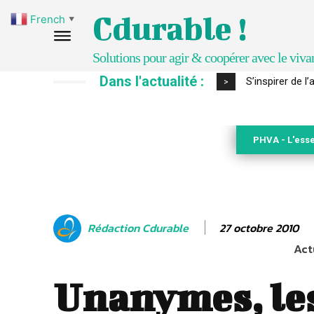
Cdurable !
French
▼
Solutions pour agir & coopérer avec le viva
Dans l'actualité :
IPBES : le « GI
>
PHVA - L'esse
27 octobre 2010
Rédaction Cdurable
Act
Unanymes, les