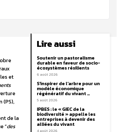
Lire aussi
Soutenir un pastoralisme
tobre
durable en faveur de socio-
écosystèmes résilients
éraux
6 août 2026
les et
S’inspirer de l’arbre pour un
ments
modèle économique
verture
régénératif du vivant …
 (PS),
5 août 2026
IPBES : le « GIEC de la
biodiversité » appelle les
nt de la
entreprises à devenir des
alliées du vivant
ue “
des
4 août 2026