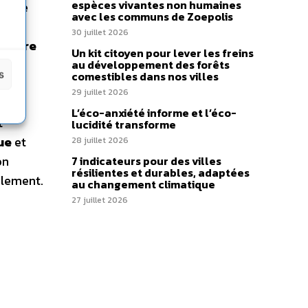
espèces vivantes non humaines
ctobre
avec les communs de Zoepolis
̀
30 juillet 2026
ncière
Un kit citoyen pour lever les freins
aux
au développement des forêts
s
comestibles dans nos villes
29 juillet 2026
L’éco-anxiété informe et l’éco-
t
lucidité transforme
ue
et
28 juillet 2026
on
7 indicateurs pour des villes
résilientes et durables, adaptées
rlement.
au changement climatique
27 juillet 2026