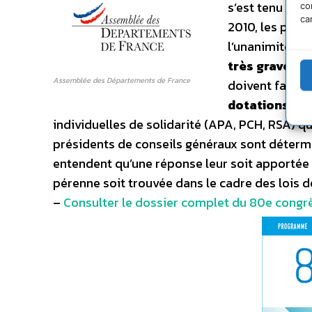
s’est tenu à A
co
ca
2010, les prés
l’unanimité un
très grave d
Assemblée des Départements de France
doivent faire f
dotations
, d
individuelles de solidarité (APA, PCH, RSA) qu
présidents de conseils généraux sont détermin
entendent qu’une réponse leur soit apportée
pérenne soit trouvée dans le cadre des lois
–
Consulter le dossier complet du 80e congr