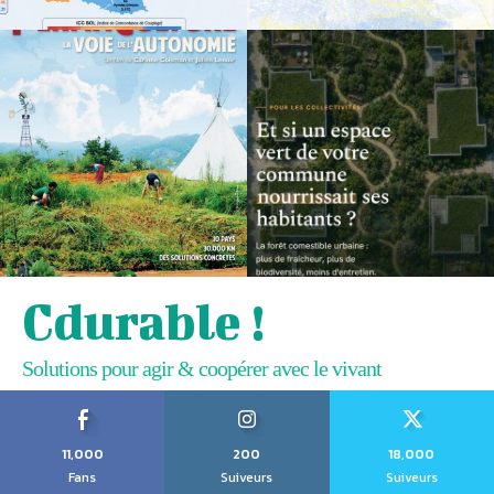
Cdurable !
Solutions pour agir & coopérer avec le vivant
11,000
200
18,000
Fans
Suiveurs
Suiveurs