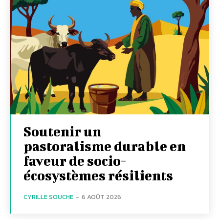
Soutenir un
pastoralisme durable en
faveur de socio-
écosystèmes résilients
CYRILLE SOUCHE
-
6 AOÛT 2026