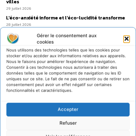
villes
29 juillet 2026
L’éco-anxiété informe et l’éco-lucidité transforme
28 juillet 2026
7 indicateurs pour des villes résilientes et durables,
Gérer le consentement aux
adaptées au changement climatique
cookies
27 juillet 2026
Nous utilisons des technologies telles que les cookies pour
stocker et/ou accéder aux informations relatives aux appareils.
Nous le faisons pour améliorer l’expérience de navigation.
Consentir à ces technologies nous autorisera à traiter des
données telles que le comportement de navigation ou les ID
uniques sur ce site. Le fait de ne pas consentir ou de retirer son
consentement peut avoir un effet négatif sur certaines
fonctionnalités et caractéristiques.
Accepter
Refuser