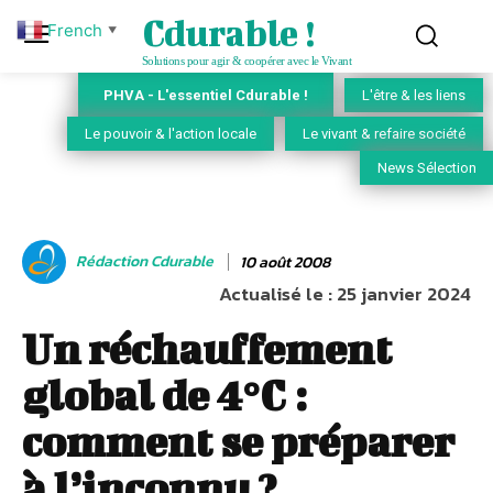
Cdurable !
French
▼
Solutions pour agir & coopérer avec le Vivant
PHVA - L'essentiel Cdurable !
L'être & les liens
Le pouvoir & l'action locale
Le vivant & refaire société
News Sélection
Rédaction Cdurable
10 août 2008
Actualisé le :
25 janvier 2024
Un réchauffement
global de 4°C :
comment se préparer
à l’inconnu ?