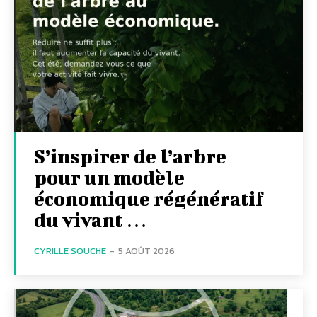
S’inspirer de l’arbre
pour un modèle
économique régénératif
du vivant …
CYRILLE SOUCHE
-
5 AOÛT 2026