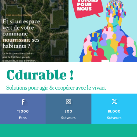
Cdurable !
Solutions pour agir & coopérer avec le vivant
11,000
200
18,000
Fans
Suiveurs
Suiveurs