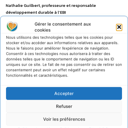
Nathalie Guilbert, professeure et responsable
développement durable à l’EBI
Gérer le consentement aux
Kévin Jean, maître de conférences au Conservatoire
cookies
National des Arts et Métiers
Nous utilisons des technologies telles que les cookies pour
stocker et/ou accéder aux informations relatives aux appareils.
Alexis Michel, directeur de l’Ecole nationale des
Nous le faisons pour améliorer l’expérience de navigation.
ingénieurs de Brest
Consentir à ces technologies nous autorisera à traiter des
données telles que le comportement de navigation ou les ID
uniques sur ce site. Le fait de ne pas consentir ou de retirer son
Delphine Manceau, directrice générale de NEOMA
consentement peut avoir un effet négatif sur certaines
Business School
fonctionnalités et caractéristiques.
Delphine Pommeray, directrice de l’UVED
Accepter
Céline Roger, enseignante formatrise QSE au CESI Nanterre
Refuser
Aurélien Siri, directeur du Centre universitaire de
Voir les préférences
formation et de recherche de Mayotte