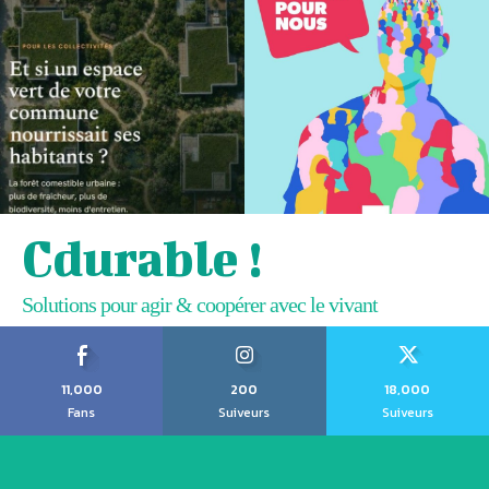
Cdurable !
Solutions pour agir & coopérer avec le vivant
11,000
200
18,000
Fans
Suiveurs
Suiveurs