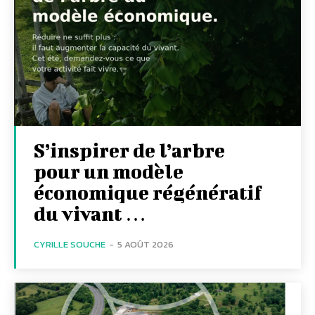
S’inspirer de l’arbre
pour un modèle
économique régénératif
du vivant …
CYRILLE SOUCHE
-
5 AOÛT 2026