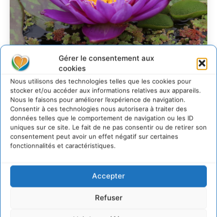
Gérer le consentement aux
cookies
Transformer les
Nous utilisons des technologies telles que les cookies pour
territoires par le
stocker et/ou accéder aux informations relatives aux appareils.
Nous le faisons pour améliorer l’expérience de navigation.
dialogue et la
Consentir à ces technologies nous autorisera à traiter des
coopération avec un
données telles que le comportement de navigation ou les ID
uniques sur ce site. Le fait de ne pas consentir ou de retirer son
Commun
consentement peut avoir un effet négatif sur certaines
d’Accompagnement des
fonctionnalités et caractéristiques.
Transitions
Accepter
CYRILLE SOUCHE
-
7 AOÛT 2026
Refuser