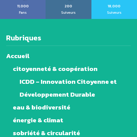
11,000
200
18,000
Fans
Suiveurs
Suiveurs
Rubriques
Accueil
citoyenneté & coopération
ICDD – Innovation Citoyenne et
Développement Durable
eau & biodiversité
énergie & climat
sobriété & circularité