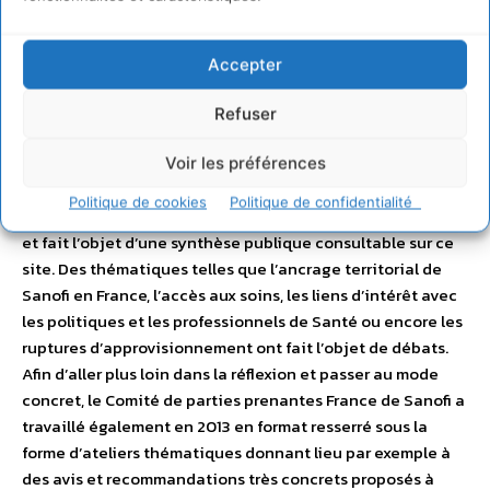
sphère économique et financière, fonds d’investissement
socialement responsable (ISR), syndicats, philosophes,
sociologues, etc.). Sanofi est représenté par des
Accepter
collaborateurs issus des différentes activités et métiers
de l’entreprise (R&D, Affaires industrielles, Finance,
Refuser
Affaires publiques, Affaires médicales, Ressources
humaines, RSE, etc.). Le Comité se réunit deux fois par an.
Voir les préférences
Chaque réunion est animée par un tiers facilitateur neutre
Politique de cookies
Politique de confidentialité
spécialisé dans la conduite de concertations, le Comité 21,
et fait l’objet d’une synthèse publique consultable sur ce
site. Des thématiques telles que l’ancrage territorial de
Sanofi en France, l’accès aux soins, les liens d’intérêt avec
les politiques et les professionnels de Santé ou encore les
ruptures d’approvisionnement ont fait l’objet de débats.
Afin d’aller plus loin dans la réflexion et passer au mode
concret, le Comité de parties prenantes France de Sanofi a
travaillé également en 2013 en format resserré sous la
forme d’ateliers thématiques donnant lieu par exemple à
des avis et recommandations très concrets proposés à