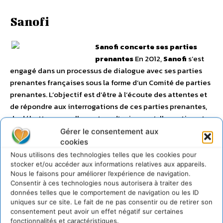
Sanofi
Sanofi concerte ses parties
prenantes
En 2012,
Sanofi
s’est
engagé dans un processus de dialogue avec ses parties
prenantes françaises sous la forme d’un Comité de parties
prenantes.
L’objectif est d’être à l’écoute des attentes et
de répondre aux interrogations de ces parties prenantes,
de débattre avec elles autour d’enjeux qu’elles estiment
être importants en termes de RSE et enfin de s’engager
Gérer le consentement aux
avec elles dans une démarche de co-construction pour
cookies
aboutir à des actions concrètes. Le Comité de parties
Nous utilisons des technologies telles que les cookies pour
stocker et/ou accéder aux informations relatives aux appareils.
prenantes est composé de personnalités françaises
Nous le faisons pour améliorer l’expérience de navigation.
émanant de domaines divers (ONG humanitaires et
Consentir à ces technologies nous autorisera à traiter des
environnementales, associations de patients, acteurs
données telles que le comportement de navigation ou les ID
institutionnels et politiques, professionnels de la santé,
uniques sur ce site. Le fait de ne pas consentir ou de retirer son
consentement peut avoir un effet négatif sur certaines
universitaires des sciences humaines, représentants de la
fonctionnalités et caractéristiques.