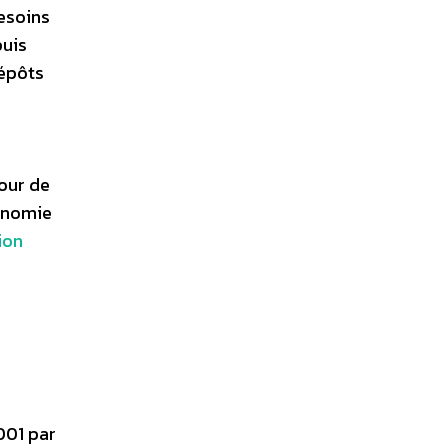
esoins
uis
Dépôts
tour de
conomie
ion
2001 par