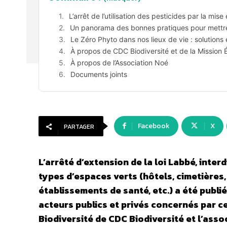
L’arrêt de l’utilisation des pesticides par la mi
Un panorama des bonnes pratiques pour mettr
Le Zéro Phyto dans nos lieux de vie : solutions
À propos de CDC Biodiversité et de la Mission 
À propos de l’Association Noé
Documents joints
Facebook
X
PARTAGER
L’arrêté d’extension de la loi Labbé, inte
types d’espaces verts (hôtels, cimetières, 
établissements de santé, etc.) a été publ
acteurs publics et privés concernés par c
Biodiversité de CDC Biodiversité et l’ass