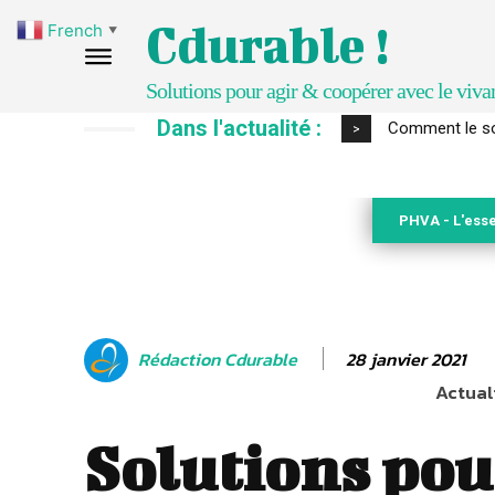
Cdurable !
French
▼
Solutions pour agir & coopérer avec le viva
Dans l'actualité :
Comment le sol
>
PHVA - L'esse
28 janvier 2021
Rédaction Cdurable
Actuali
Solutions pou