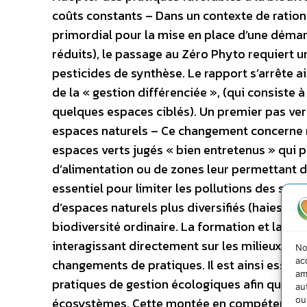
coûts constants – Dans un contexte de ratio
primordial pour la mise en place d’une démar
réduits), le passage au Zéro Phyto requiert u
pesticides de synthèse. Le rapport s’arrête a
de la « gestion différenciée », (qui consiste à
quelques espaces ciblés). Un premier pas ve
espaces naturels – Ce changement concerne 
espaces verts jugés « bien entretenus » qui 
d’alimentation ou de zones leur permettant d
essentiel pour limiter les pollutions des sols,
d’espaces naturels plus diversifiés (haies, jac
biodiversité ordinaire. La formation et la va
interagissant directement sur les milieux natu
No
ac
changements de pratiques. Il est ainsi essent
am
pratiques de gestion écologiques afin que le
au
ou
écosystèmes. Cette montée en compétence re