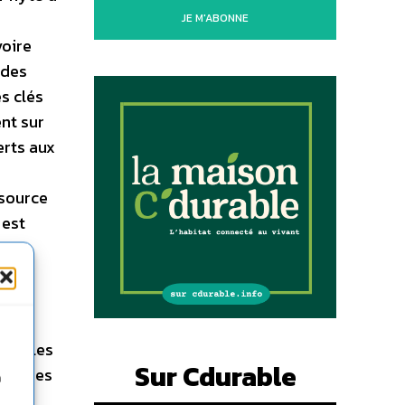
JE M'ABONNE
voire
 des
s clés
ent sur
erts aux
 source
 est
ement
la
lure les
Sur Cdurable
tion des
n
le