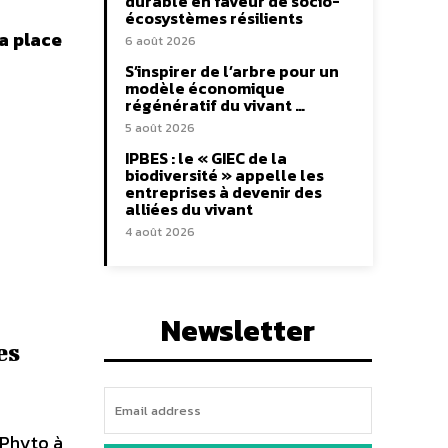
durable en faveur de socio-
écosystèmes résilients
la place
6 août 2026
S’inspirer de l’arbre pour un
modèle économique
régénératif du vivant …
5 août 2026
IPBES : le « GIEC de la
biodiversité » appelle les
entreprises à devenir des
alliées du vivant
4 août 2026
Newsletter
es
 Phyto à