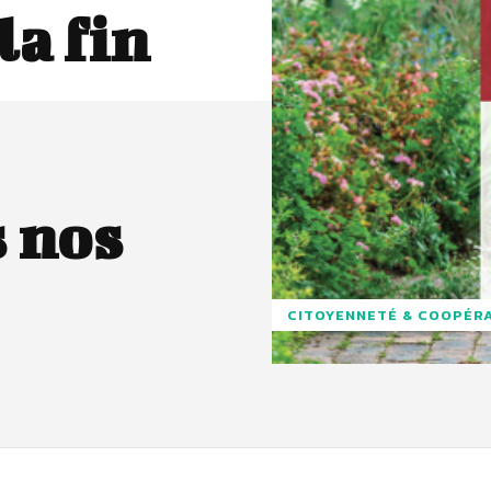
a fin
 nos
CITOYENNETÉ & COOPÉR