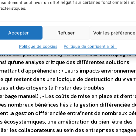
nsentement peut avoir un effet négatif sur certaines fonctionnalités et
 non «
simple exécutant
».
ractéristiques.
ues pour mettre en place la démarche
Accepter
Refuser
Voir les préférence
Politique de cookies
Politique de confidentialité
tives aux pesticides de synthèse – Pour accompagner 
si qu’une analyse critique des différentes solutions
ermettant d’appréhender : • Leurs impacts environneme
 qui restent dans une logique de destruction du vivant)
ues et des citoyens (à l’instar des troubles
bage manuel) ; • Les coûts de mise en place et d’entr
Des nombreux bénéfices liés à la gestion différenciée d
ent la gestion différenciée entraînent de nombreux bén
s écosystémiques, une amélioration du bien-être des
ulier les collaborateurs au sein des entreprises engagé