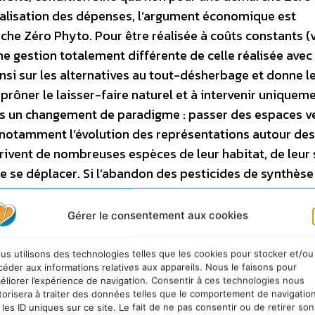
nalisation des dépenses, l’argument économique est
che Zéro Phyto. Pour être réalisée à coûts constants (
ne gestion totalement différente de celle réalisée avec
insi sur les alternatives au tout-désherbage et donne le
 prôner le laisser-faire naturel et à intervenir uniquem
rs un changement de paradigme : passer des espaces v
notamment l’évolution des représentations autour des
privent de nombreuses espèces de leur habitat, de leur
e se déplacer. Si l’abandon des pesticides de synthèse
 de l’air et de l’eau, il doit être concomitant au déploi
hères fleuries, mares, etc.) pour préserver et restaurer 
Gérer le consentement aux cookies
lorisation des jardiniers et agents comme enjeu clé – En
rels, les jardiniers sont les premiers concernés par les
us utilisons des technologies telles que les cookies pour stocker et/ou
céder aux informations relatives aux appareils. Nous le faisons pour
iel d’adapter en conséquence leur formation pour y inc
éliorer l’expérience de navigation. Consentir à ces technologies nous
urs missions passent du simple entretien à la préserva
torisera à traiter des données telles que le comportement de navigatio
 les ID uniques sur ce site. Le fait de ne pas consentir ou de retirer son
connue offre l’avantage supplémentaire de valoriser 