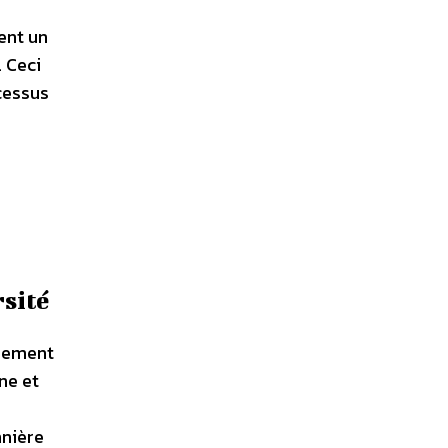
ent un
. Ceci
cessus
rsité
ppement
ne et
nnière