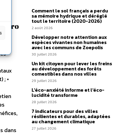
Comment le sol français a perdu
sa mémoire hydrique et déréglé
tout le territoire (2020-2026)
 Zéro
2 août 2026
s
Développer notre attention aux
espèces vivantes non humaines
avec les communs de Zoepolis
les
30 juillet 2026
Un kit citoyen pour lever les freins
au développement des forêts
ntaux
comestibles dans nos villes
 ; •
29 juillet 2026
L’éco-anxiété informe et l’éco-
lucidité transforme
etien
28 juillet 2026
es
7 indicateurs pour des villes
éfices,
résilientes et durables, adaptées
au changement climatique
27 juillet 2026
es dans