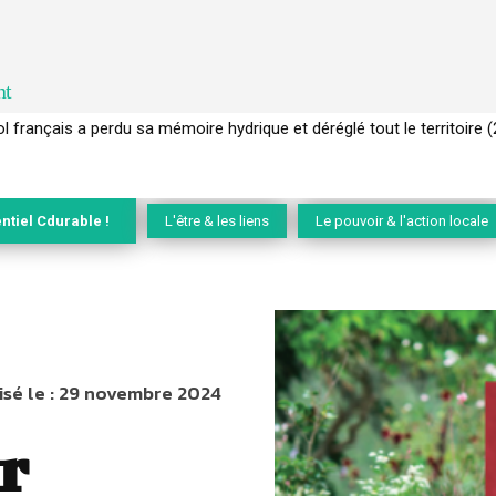
nt
 français a perdu sa mémoire hydrique et déréglé tout le territoire 
ntiel Cdurable !
L'être & les liens
Le pouvoir & l'action locale
sé le :
29 novembre 2024
r