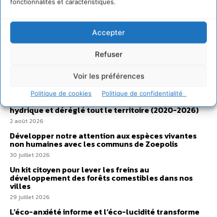
fonctionnalités et caractéristiques.
Accepter
Refuser
Sur Cdurable
Voir les préférences
Politique de cookies
Politique de confidentialité
Comment le sol français a perdu sa mémoire
hydrique et déréglé tout le territoire (2020-2026)
2 août 2026
Développer notre attention aux espèces vivantes
non humaines avec les communs de Zoepolis
30 juillet 2026
Un kit citoyen pour lever les freins au
développement des forêts comestibles dans nos
villes
29 juillet 2026
L’éco-anxiété informe et l’éco-lucidité transforme