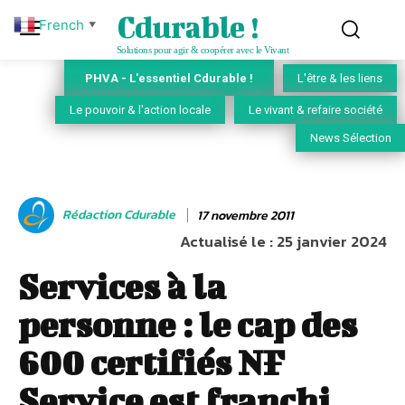
Cdurable !
French
▼
Solutions pour agir & coopérer avec le Vivant
PHVA - L'essentiel Cdurable !
L'être & les liens
Le pouvoir & l'action locale
Le vivant & refaire société
News Sélection
Rédaction Cdurable
17 novembre 2011
Actualisé le :
25 janvier 2024
Services à la
personne : le cap des
600 certifiés NF
Service est franchi