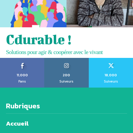
Cdurable !
Solutions pour agir & coopérer avec le vivant
11,000
200
18,000
Fans
Suiveurs
Suiveurs
Rubriques
Accueil