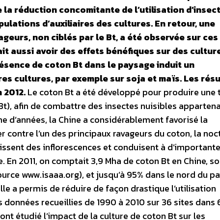
 la réduction concomitante de l’utilisation d’insec
lations d’auxiliaires des cultures. En retour, une
geurs, non ciblés par le Bt, a été observée sur ces
it aussi avoir des effets bénéfiques sur des cultur
résence de coton Bt dans le paysage induit un
s cultures, par exemple sur soja et maïs. Les résu
n 2012.
Le coton Bt a été développé pour produire une 
(Bt), afin de combattre des insectes nuisibles apparten
ne d’années, la Chine a considérablement favorisé la
 contre l’un des principaux ravageurs du coton, la noc
rissent des inflorescences et conduisent à d’important
e. En 2011, on comptait 3,9 Mha de coton Bt en Chine, so
urce www.isaaa.org), et jusqu’à 95% dans le nord du pa
le a permis de réduire de façon drastique l’utilisation
es données recueillies de 1990 à 2010 sur 36 sites dans 
ont étudié l’impact de la culture de coton Bt sur les