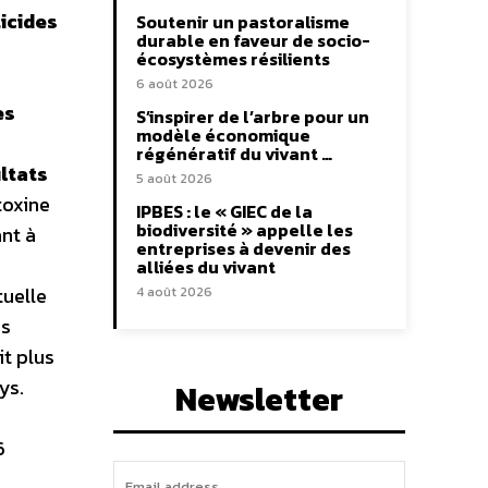
ticides
Soutenir un pastoralisme
durable en faveur de socio-
écosystèmes résilients
6 août 2026
es
S’inspirer de l’arbre pour un
modèle économique
régénératif du vivant …
ltats
5 août 2026
toxine
IPBES : le « GIEC de la
biodiversité » appelle les
ant à
entreprises à devenir des
alliées du vivant
tuelle
4 août 2026
es
it plus
ys.
Newsletter
6