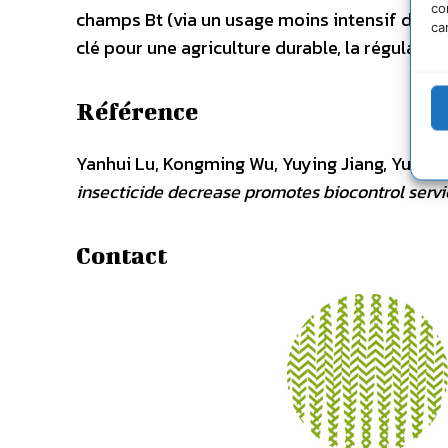
co
champs Bt (via un usage moins intensif d’inse
ca
clé pour une agriculture durable, la régulation
Référence
Yanhui Lu, Kongming Wu, Yuying Jiang, Yuyua
insecticide decrease promotes biocontrol servi
Contact