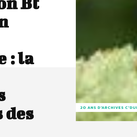
on Bt
un
 : la
s
 des
20 ANS D'ARCHIVES C'D