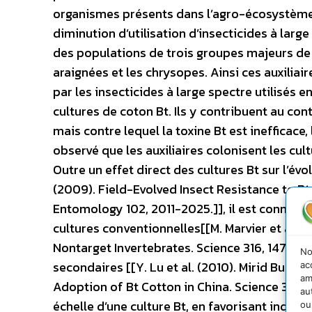
organismes présents dans l’agro-écosystème c
diminution d’utilisation d’insecticides à large
des populations de trois groupes majeurs de p
araignées et les chrysopes. Ainsi ces auxilia
par les insecticides à large spectre utilisés 
cultures de coton Bt. Ils y contribuent au con
mais contre lequel la toxine Bt est inefficac
observé que les auxiliaires colonisent les cul
Outre un effet direct des cultures Bt sur l’évo
(2009). Field-Evolved Insect Resistance to Bt
Entomology 102, 2011-2025.]], il est connu q
cultures conventionnelles[[M. Marvier et al. 
Nontarget Invertebrates. Science 316, 1475-147
No
secondaires [[Y. Lu et al. (2010). Mirid Bug 
ac
am
Adoption of Bt Cotton in China. Science 328, 
au
échelle d’une culture Bt, en favorisant indir
ou