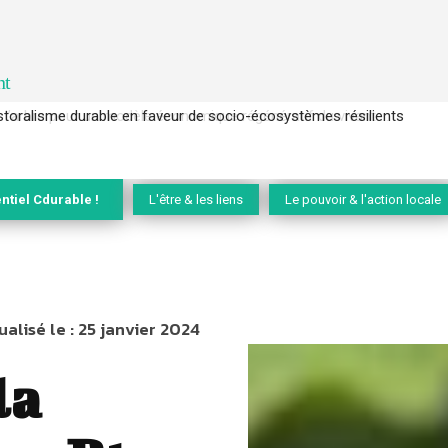
nt
l’arbre pour un modèle économique régénératif du vivant …
ntiel Cdurable !
L'être & les liens
Le pouvoir & l'action locale
ualisé le :
25 janvier 2024
la