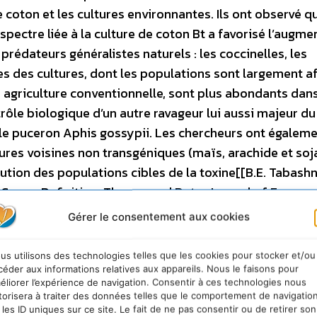
oton et les cultures environnantes. Ils ont observé qu
 spectre liée à la culture de coton Bt a favorisé l’augme
rédateurs généralistes naturels : les coccinelles, les
ires des cultures, dont les populations sont largement a
en agriculture conventionnelle, sont plus abondants dans
trôle biologique d’un autre ravageur lui aussi majeur d
e, le puceron Aphis gossypii. Les chercheurs ont égalem
tures voisines non transgéniques (maïs, arachide et soja
lution des populations cibles de la toxine[[B.E. Tabashni
 Crops: Definition, Theory, and Data. Journal of Econom
ue les insectes non-cibles y sont plus nombreux que da
Gérer le consentement aux cookies
(2007). A Meta-Analysis of Effects of Bt Cotton and Mai
7.]], y compris d’ailleurs parfois certains ravageurs
us utilisons des technologies telles que les cookies pour stocker et/ou
Outbreaks in Multiple Crops Correlated with Wide-Scale
céder aux informations relatives aux appareils. Nous le faisons pour
éliorer l’expérience de navigation. Consentir à ces technologies nous
1151-1154.]]. La présente étude suggère que l’adoption 
torisera à traiter des données telles que le comportement de navigatio
ectement l’abondance des prédateurs généralistes dans 
 les ID uniques sur ce site. Le fait de ne pas consentir ou de retirer son