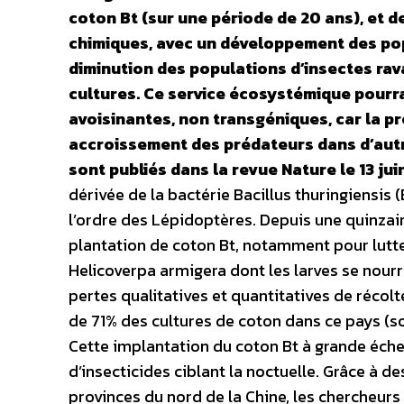
coton Bt (sur une période de 20 ans), et de
chimiques, avec un développement des popu
diminution des populations d’insectes rava
cultures. Ce service écosystémique pourra
avoisinantes, non transgéniques, car la p
accroissement des prédateurs dans d’autre
sont publiés dans la revue Nature le 13 jui
dérivée de la bactérie Bacillus thuringiensis 
l’ordre des Lépidoptères. Depuis une quinzai
plantation de coton Bt, notamment pour lutter
Helicoverpa armigera dont les larves se nour
pertes qualitatives et quantitatives de récolt
de 71% des cultures de coton dans ce pays (so
Cette implantation du coton Bt à grande échel
d’insecticides ciblant la noctuelle. Grâce à d
provinces du nord de la Chine, les chercheurs 