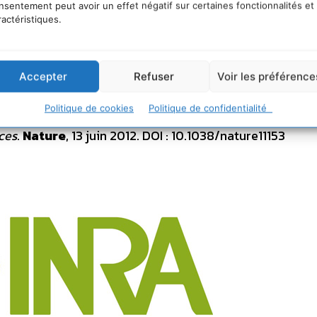
nsentement peut avoir un effet négatif sur certaines fonctionnalités et
cticides), pourrait aider à restaurer un service écosys
ractéristiques.
 biologique naturelle par la faune auxiliaire.
Accepter
Refuser
Voir les préférence
Politique de cookies
Politique de confidentialité
n Guo, Nicolas Desneux.
Widespread adoption of Bt cotto
ces
.
Nature
, 13 juin 2012. DOI : 10.1038/nature11153