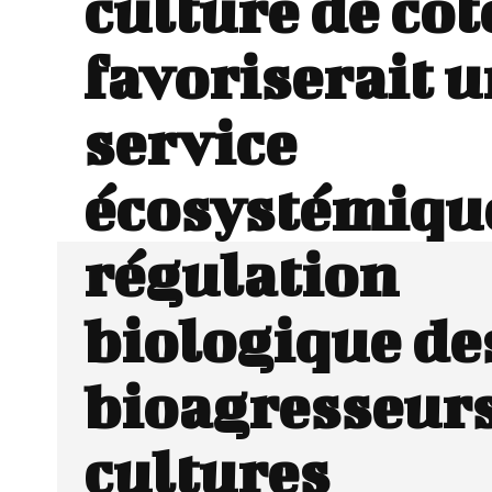
culture de cot
favoriserait 
service
écosystémique
régulation
biologique de
bioagresseurs
cultures