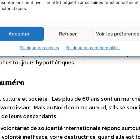
’indices avant-coureurs.
nsentement peut avoir un effet négatif sur certaines fonctionnalités et
ractéristiques.
cratiser
. La loi Bachelot de 2003 innove dans la gesti
er partout industriels et habitants, pour des études au 
 son application est d’autant plus complexe.
Accepter
Refuser
Voir les préférence
és
. Des secteurs comme l’aviation montrent que la prév
Politique de cookies
Politique de confidentialité
s leaders politiques à se préoccuper des défis du quoti
rophes toujours hypothétiques.
numéro
e, culture et société… Les plus de 60 ans sont un marché
 va croissant. Mais au Nord comme au Sud, s’ils se souc
es de leurs descendants.
e volontariat de solidarité internationale répond surtou
lonté inefficace, voire destructrice, quand elle est 