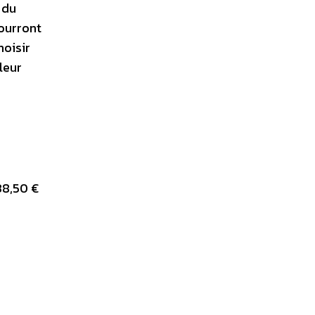
 du
pourront
hoisir
leur
38,50 €