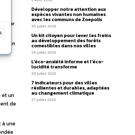
2 août 2026
Développer notre attention aux
espèces vivantes non humaines
on du
avec les communs de Zoepolis
cas par
30 juillet 2026
s
Un kit citoyen pour lever les freins
au développement des forêts
ention
comestibles dans nos villes
dien
29 juillet 2026
L’éco-anxiété informe et l’éco-
lucidité transforme
28 juillet 2026
7 indicateurs pour des villes
résilientes et durables, adaptées
au changement climatique
 et un
27 juillet 2026
ient de
t à une
fondée