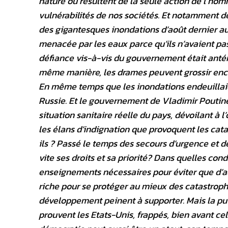
nature ou résultent de la seule action de l’homm
vulnérabilités de nos sociétés. Et notamment d
des gigantesques inondations d’août dernier au 
menacée par les eaux parce qu’ils n’avaient pas 
défiance vis-à-vis du gouvernement était antérie
même manière, les drames peuvent grossir encore
En même temps que les inondations endeuillaie
Russie. Et le gouvernement de Vladimir Poutine 
situation sanitaire réelle du pays, dévoilant à 
les élans d’indignation que provoquent les cat
ils ? Passé le temps des secours d’urgence et d
vite ses droits et sa priorité? Dans quelles condi
enseignements nécessaires pour éviter que d’aut
riche pour se protéger au mieux des catastroph
développement peinent à supporter. Mais la pui
prouvent les Etats-Unis, frappés, bien avant ce