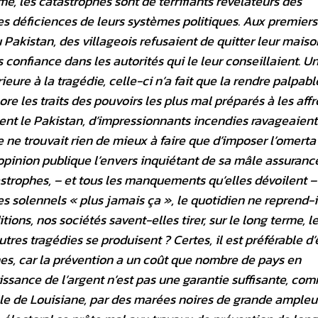
e, les catastrophes sont de terrifiants révélateurs des
es déficiences de leurs systèmes politiques. Aux premiers
Pakistan, des villageois refusaient de quitter leur maiso
confiance dans les autorités qui le leur conseillaient. Un
ure à la tragédie, celle-ci n’a fait que la rendre palpabl
 les traits des pouvoirs les plus mal préparés à les affr
nt le Pakistan, d’impressionnants incendies ravageaient
ne trouvait rien de mieux à faire que d’imposer l’omerta 
l’opinion publique l’envers inquiétant de sa mâle assuranc
astrophes, – et tous les manquements qu’elles dévoilent –
es solennels « plus jamais ça », le quotidien ne reprend-i
tions, nos sociétés savent-elles tirer, sur le long terme, l
res tragédies se produisent ? Certes, il est préférable d’
es, car la prévention a un coût que nombre de pays en
ssance de l’argent n’est pas une garantie suffisante, co
lle de Louisiane, par des marées noires de grande ampleur.