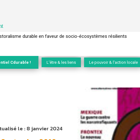
nt
l’arbre pour un modèle économique régénératif du vivant …
ntiel Cdurable !
L'être & les liens
Le pouvoir & l'action locale
tualisé le :
8 janvier 2024