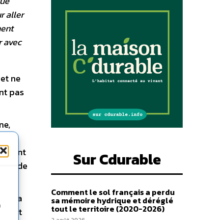
gue
r aller
ment
r avec
 et ne
nt pas
ne,
 de
s, dont
Sur Cdurable
ielle de
Comment le sol français a perdu
ékin a
sa mémoire hydrique et déréglé
n
tout le territoire (2020-2026)
puyait