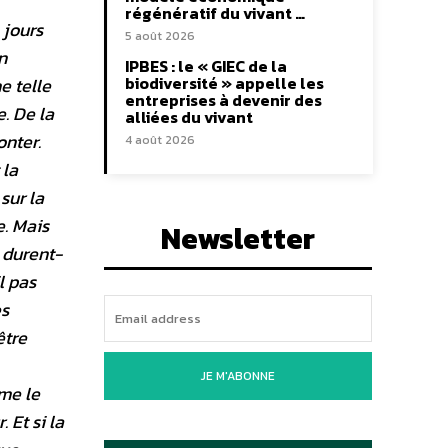
régénératif du vivant …
 jours
5 août 2026
n
IPBES : le « GIEC de la
biodiversité » appelle les
e telle
entreprises à devenir des
e. De la
alliées du vivant
onter.
4 août 2026
 la
sur la
e. Mais
Newsletter
 durent-
l pas
es
être
JE M'ABONNE
mme le
 Et si la