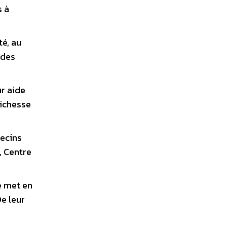
s à
é, au
 des
ur aide
richesse
ecins
, Centre
e met en
e leur