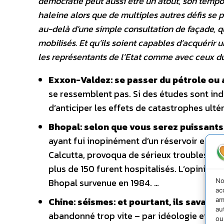
démocratie peut aussi être un atout, son tempo
haleine alors que de multiples autres défis se p
au-delà d’une simple consultation de façade, 
mobilisés. Et qu’ils soient capables d’acquérir
les représentants de l’Etat comme avec ceux du
Exxon-Valdez: se passer du pétrole ou 
se ressemblent pas. Si des études sont ind
d’anticiper les effets de catastrophes ulté
Bhopal: selon que vous serez puissant
ayant fui inopinément d’un réservoir entre
Calcutta, provoqua de sérieux troubles resp
plus de 150 furent hospitalisés. L’opinion p
Bhopal survenue en 1984. …
No
ac
Chine: séismes: et pourtant, ils savaient
am
au
abandonné trop vite – par idéologie et au p
ou