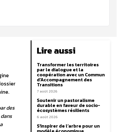
Lire aussi
Transformer les territoires
par le dialogue et la
coopération avec un Commun
gine
d’Accompagnement des
dossier
Transitions
ine.
7 août 2026
Soutenir un pastoralisme
durable en faveur de socio-
ar des
écosystèmes résilients
s dans
6 août 2026
la
S’inspirer de l’arbre pour un
modèle économique