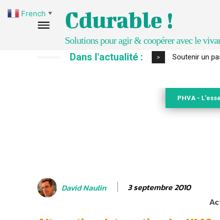
Cdurable !
French
▼
Solutions pour agir & coopérer avec le viva
Dans l'actualité :
S’inspirer de 
>
PHVA - L'esse
3 septembre 2010
David Naulin
Ac