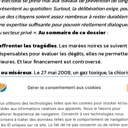
 électoral se prête mal aux travaux de prévention de lon
résentent au quotidien. Surtout, la délibération exige, pou
que des citoyens soient assez nombreux à rester durable
 une expertise suffisante pour pouvoir réellement dialogue
 secteur privé »
.
Au sommaire de ce dossier
:
affronter les tragédies
. Les marées noires se suivent
ispensables pour évaluer les dégâts, elles ne permette
rieures. Et leur financement est controversé.
s ou miséreux
. Le 27 mai 2008, un gaz toxique, la chlori
posé dans l’usine automobile de Jamshedpur, à l’ouest
iratoires chez des centaines de salariés et de riverain
Gérer le consentement aux cookies
ublique craignit la répétition de la catastrophe industr
us utilisons des technologies telles que les cookies pour stocker et/ou
céder aux informations relatives aux appareils. Nous le faisons pour
. Régulièrement confronté à des séismes meurtriers, P
éliorer l’expérience de navigation. Consentir à ces technologies nous
torisera à traiter des données telles que le comportement de navigatio
rofit d’experts – un système d’alerte efficace, qui s’ap
 les ID uniques sur ce site. Le fait de ne pas consentir ou de retirer son