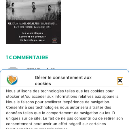
1 COMMENTAIRE
GUY Danielle
14 juillet 2010 à 16h09
Sang pour sang toxique : des substances aux
Gérer le consentement aux
effets inquiétants
cookies
Bonjour,
Nous utilisons des technologies telles que les cookies pour
Je suis toujours avec un vif intérêt le discours du Pr
stocker et/ou accéder aux informations relatives aux appareils.
Narbonne qui est d’ailleurs toujours très clair, à la
Nous le faisons pour améliorer l’expérience de navigation.
portée de tous et, malgré des controverses ici ou là,
Consentir à ces technologies nous autorisera à traiter des
surtout quand le profit est en jeu, y adhère
données telles que le comportement de navigation ou les ID
totalement.J’ai parfaitement conscience de tous ces
uniques sur ce site. Le fait de ne pas consentir ou de retirer son
polluants que nous respirons et consommons au
consentement peut avoir un effet négatif sur certaines
quotidien : « assiettes tous risques » pour reprendre