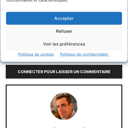
fonctionnalités et caractéristiques.
le titre du dernier reportage de la série Pièces à
Conviction.
Je souhaiterais vraiment faire procéder à un dosage
Accepter
sanguin de ces toxiques. Est-ce possible ? Quelle
est la marche à suivre ?
Merci de votre réponse.
Refuser
D. GUY
Connecter pour laisser un commentaire
Voir les préférences
Politique de cookies
Politique de confidentialité
LAISSER UN COMMENTAIRE
CONNECTER POUR LAISSER UN COMMENTAIRE