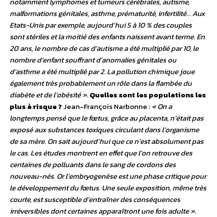
notamment lymphomes et tumeurs cérébrales, autisme,
malformations génitales, asthme, prématurité, infertilité… Aux
Etats-Unis par exemple, aujourd’hui 5 à 10 % des couples
sont stériles et la moitié des enfants naissent avant terme. En
20 ans, le nombre de cas d’autisme a été multiplié par 10, le
nombre d’enfant souffrant d’anomalies génitales ou
d’asthme a été multiplié par 2. La pollution chimique joue
également très probablement un rôle dans la flambée du
diabète et de l’obésité »
.
Quelles sont les populations les
plus à risque ?
Jean-François Narbonne :
« On a
longtemps pensé que le fœtus, grâce au placenta, n’était pas
exposé aux substances toxiques circulant dans l’organisme
de sa mère. On sait aujourd’hui que ce n’est absolument pas
le cas. Les études montrent en effet que l’on retrouve des
centaines de polluants dans le sang de cordons des
nouveau-nés. Or l’embryogenèse est une phase critique pour
le développement du fœtus. Une seule exposition, même très
courte, est susceptible d’entraîner des conséquences
irréversibles dont certaines apparaîtront une fois adulte »
.