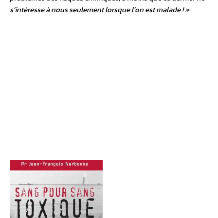
s’intéresse à nous seulement lorsque l’on est malade ! »