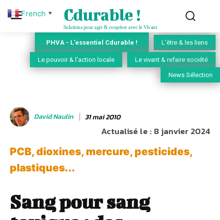
Cdurable !
French
▼
Solutions pour agir & coopérer avec le Vivant
PHVA - L'essentiel Cdurable !
L'être & les liens
Le pouvoir & l'action locale
Le vivant & refaire société
News Sélection
David Naulin
31 mai 2010
Actualisé le :
8 janvier 2024
PCB, dioxines, mercure, pesticides,
plastiques...
Sang pour sang