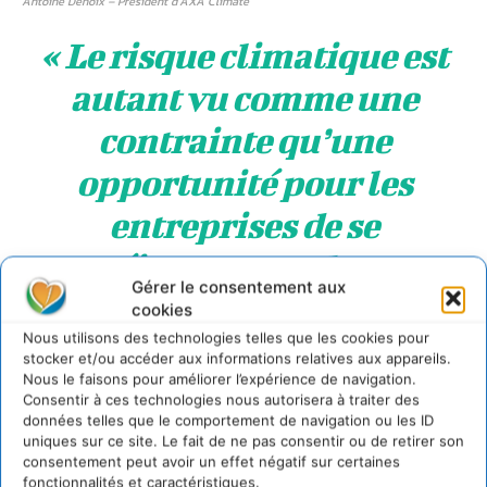
Antoine Denoix – Président d’AXA Climate
«
Le risque climatique est
autant vu comme une
contrainte qu’une
opportunité pour les
entreprises de se
réinventer et de se
Gérer le consentement aux
projeter pour faire face à
cookies
Nous utilisons des technologies telles que les cookies pour
un environnement de
stocker et/ou accéder aux informations relatives aux appareils.
Nous le faisons pour améliorer l’expérience de navigation.
plus en plus complexe et
Consentir à ces technologies nous autorisera à traiter des
données telles que le comportement de navigation ou les ID
compétitif, notamment
uniques sur ce site. Le fait de ne pas consentir ou de retirer son
consentement peut avoir un effet négatif sur certaines
sur la question des
fonctionnalités et caractéristiques.