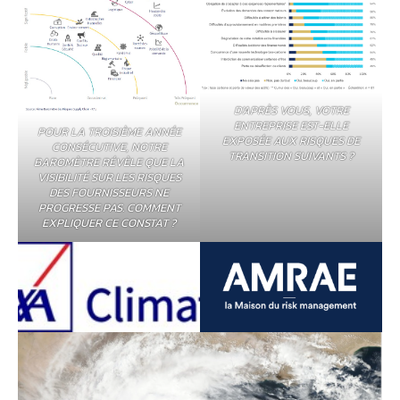
D’APRÈS VOUS, VOTRE
ENTREPRISE EST-ELLE
POUR LA TROISIÈME ANNÉE
EXPOSÉE AUX RISQUES DE
CONSÉCUTIVE, NOTRE
TRANSITION SUIVANTS ?
BAROMÈTRE RÉVÈLE QUE LA
VISIBILITÉ SUR LES RISQUES
DES FOURNISSEURS NE
PROGRESSE PAS. COMMENT
EXPLIQUER CE CONSTAT ?