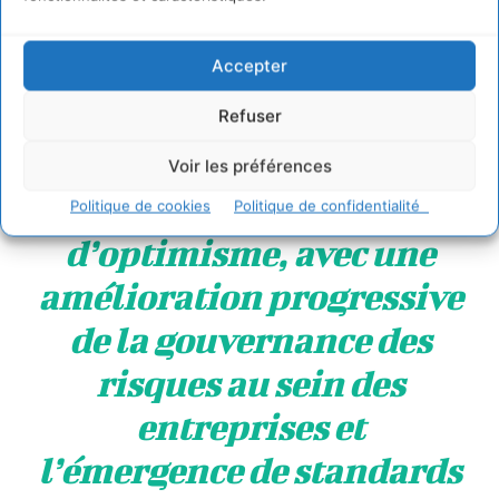
ressources disponibles.
Accepter
La dynamique actuelle,
dans le cadre de l’entrée
Refuser
en vigueur prochaine de
Voir les préférences
la CSRD est porteuse
Politique de cookies
Politique de confidentialité
d’optimisme, avec une
amélioration progressive
de la gouvernance des
risques au sein des
entreprises et
l’émergence de standards