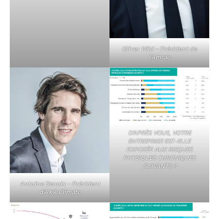
Oliver Wild – Président de
l’Amrae
D’APRÈS VOUS, VOTRE
ENTREPRISE EST-ELLE
EXPOSÉE AUX RISQUES
PHYSIQUES CHRONIQUES
SUIVANTS ?
Antoine Denoix – Président
d’AXA Climate