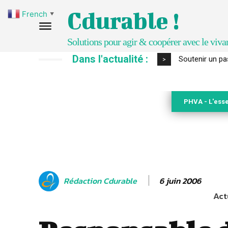
Cdurable !
French
▼
Solutions pour agir & coopérer avec le viva
Dans l'actualité :
S’inspirer de 
>
PHVA - L'esse
6 juin 2006
Rédaction Cdurable
Act