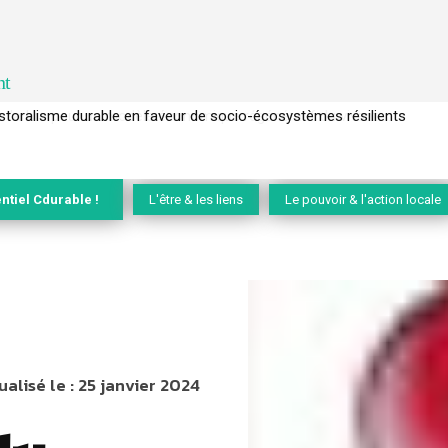
nt
l’arbre pour un modèle économique régénératif du vivant …
ntiel Cdurable !
L'être & les liens
Le pouvoir & l'action locale
ualisé le :
25 janvier 2024