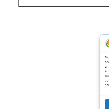
No
ac
am
au
ou
co
ca