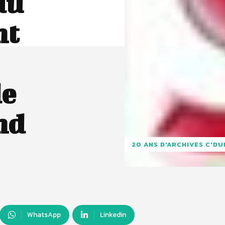
du
nt
de
nd
20 ANS D'ARCHIVES C'D
WhatsApp
Linkedin