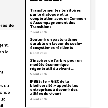
Transformer les territoires
par le dialogue et la
coopération avec un Commun
d’Accompagnement des
ères de
Transitions
7 août 2026
Soutenir un pastoralisme
durable en faveur de socio-
gent,
écosystèmes résilients
en la
6 août 2026
S’inspirer de l’arbre pour un
modèle économique
régénératif du vivant …
nt
5 août 2026
IPBES : le « GIEC de la
es du
biodiversité » appelle les
entreprises à devenir des
conde,
alliées du vivant
aux
4 août 2026
il.