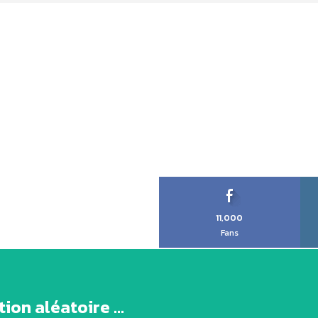
11,000
Fans
ion aléatoire ...