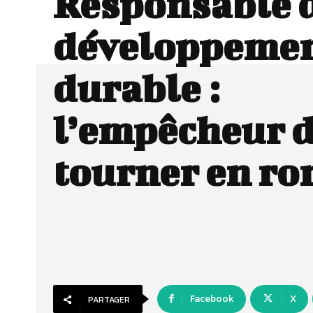
Responsable 
développeme
durable :
l’empêcheur 
tourner en ro
Facebook
X
PARTAGER