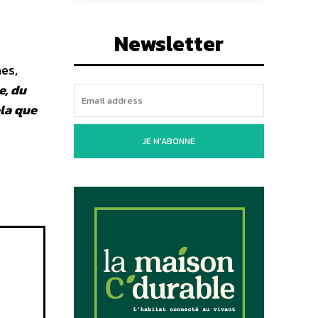
Newsletter
aes,
e, du
ela que
JE M'ABONNE