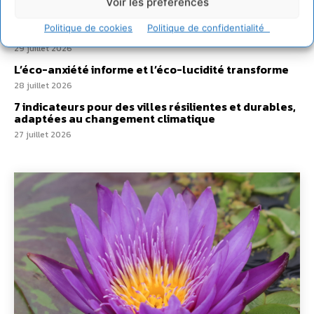
Voir les préférences
Un kit citoyen pour lever les freins au
développement des forêts comestibles dans nos
Politique de cookies
Politique de confidentialité
villes
29 juillet 2026
L’éco-anxiété informe et l’éco-lucidité transforme
28 juillet 2026
7 indicateurs pour des villes résilientes et durables,
adaptées au changement climatique
27 juillet 2026