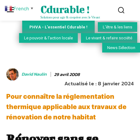
Cdurable !
French
▼
Solutions pour agir & coopérer avec le Vivant
PHVA - L'essentiel Cdurable !
L'être & les liens
Le pouvoir & l'action locale
Le vivant & refaire société
News Sélection
David Naulin
29 avril 2008
Actualisé le :
8 janvier 2024
Pour connaître la réglementation
thermique applicable aux travaux de
rénovation de notre habitat
Rénover sans se