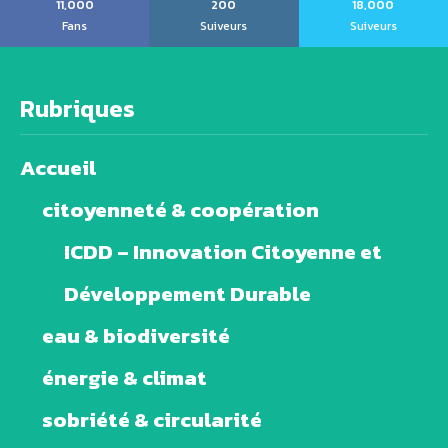
11,000
200
18,000
Fans
Suiveurs
Suiveurs
Rubriques
Accueil
citoyenneté & coopération
ICDD – Innovation Citoyenne et
Développement Durable
eau & biodiversité
énergie & climat
sobriété & circularité