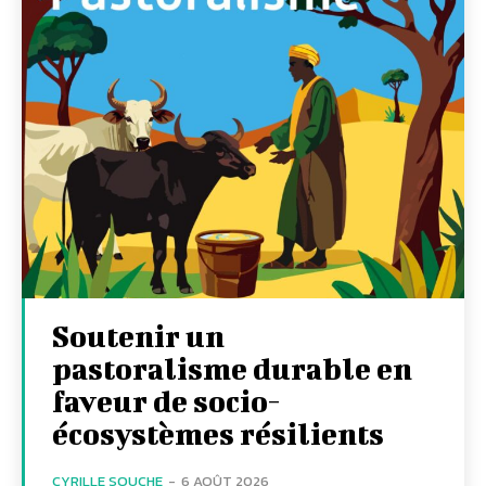
Soutenir un
pastoralisme durable en
faveur de socio-
écosystèmes résilients
CYRILLE SOUCHE
-
6 AOÛT 2026