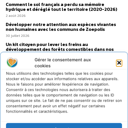
Comment le sol français a perdu sa mémoire
hydrique et déréglé tout le territoire (2020-2026)
2 août 2026
Développer notre attention aux espèces vivantes
non humaines avec les communs de Zoepolis
30 juillet 2026
Un kit citoyen pour lever les freins au
développement des forêts comestibles dans nos
villes
Gérer le consentement aux
29 juillet 2026
cookies
L’éco-anxiété informe et l’éco-lucidité transforme
Nous utilisons des technologies telles que les cookies pour
28 juillet 2026
stocker et/ou accéder aux informations relatives aux appareils.
7 indicateurs pour des villes résilientes et durables,
Nous le faisons pour améliorer l’expérience de navigation.
adaptées au changement climatique
Consentir à ces technologies nous autorisera à traiter des
données telles que le comportement de navigation ou les ID
27 juillet 2026
uniques sur ce site. Le fait de ne pas consentir ou de retirer son
consentement peut avoir un effet négatif sur certaines
fonctionnalités et caractéristiques.