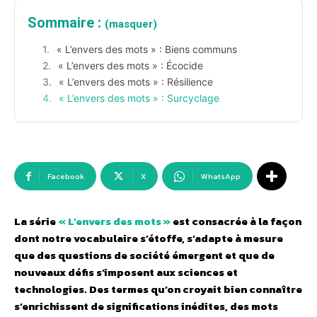
Sommaire :
(masquer)
« L’envers des mots » : Biens communs
« L’envers des mots » : Écocide
« L’envers des mots » : Résilience
« L’envers des mots » : Surcyclage
Facebook
X
WhatsApp
La série
« L’envers des mots »
est consacrée à la façon
dont notre vocabulaire s’étoffe, s’adapte à mesure
que des questions de société émergent et que de
nouveaux défis s’imposent aux sciences et
technologies. Des termes qu’on croyait bien connaître
s’enrichissent de significations inédites, des mots