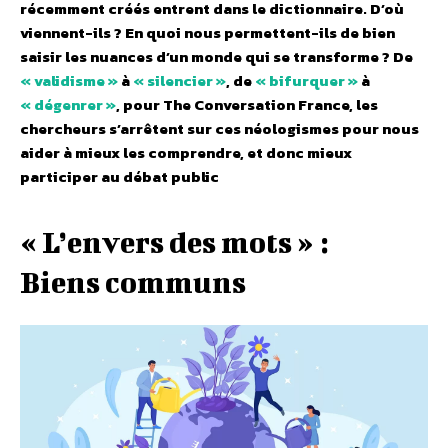
récemment créés entrent dans le dictionnaire. D’où
viennent-ils ? En quoi nous permettent-ils de bien
saisir les nuances d’un monde qui se transforme ? De
« validisme »
à
« silencier »
, de
« bifurquer »
à
« dégenrer »
, pour The Conversation France, les
chercheurs s’arrêtent sur ces néologismes pour nous
aider à mieux les comprendre, et donc mieux
participer au débat public
« L’envers des mots » :
Biens communs