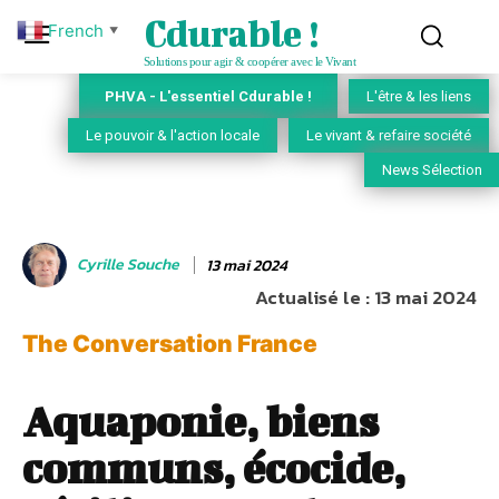
Cdurable !
French
▼
Solutions pour agir & coopérer avec le Vivant
PHVA - L'essentiel Cdurable !
L'être & les liens
Le pouvoir & l'action locale
Le vivant & refaire société
News Sélection
Cyrille Souche
13 mai 2024
Actualisé le :
13 mai 2024
The Conversation France
Aquaponie, biens
communs, écocide,