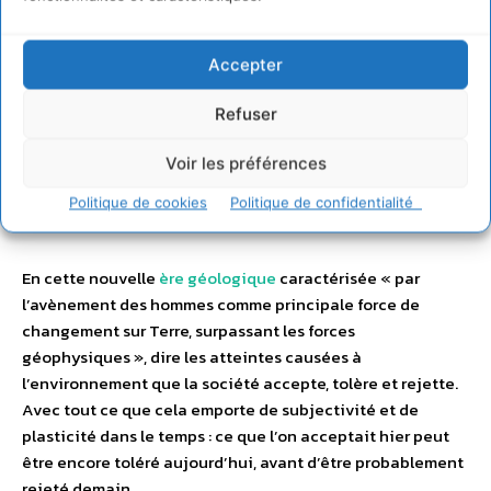
éduquer les délinquants aux fins d’éviter la récidive
(vertu pédagogique de la peine).
Accepter
Ainsi le droit pénal a la lourde tâche de fixer des limites à
Refuser
nos actions : ce que la société accepte, tolère et rejette. Et
c’est donc naturellement, au cœur d’un
anthropocène
Voir les préférences
théorisé et assumé, que la question des atteintes portées
à l’environnement a été, petit à petit, intégrée à la
Politique de cookies
Politique de confidentialité
matière pénale depuis le début des années 1970.
En cette nouvelle
ère géologique
caractérisée « par
l’avènement des hommes comme principale force de
changement sur Terre, surpassant les forces
géophysiques », dire les atteintes causées à
l’environnement que la société accepte, tolère et rejette.
Avec tout ce que cela emporte de subjectivité et de
plasticité dans le temps : ce que l’on acceptait hier peut
être encore toléré aujourd’hui, avant d’être probablement
rejeté demain.