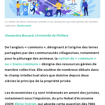
La notion de biens communs renvoie à ces ressources qui sont gérées de manière
collective.
Shutterstock
Alexandra Bouard
,
Université de Poitiers
De l’anglais « commons », désignant à l’origine des terres
partagées par des communautés villageoises, notamment
pour le pâturage des animaux, la
notion de « communs »
ou « biens communs »
désigne des ressources gérées de
manière collective. Elle soulève de nombreux débats dans
le champ intellectuel alors que domine depuis deux
siècles le principe de la propriété privée.
Les économistes s’y sont intéressés en amont des juristes,
notamment sous l’impulsion, du prix Nobel d’économie
2009,
Elinor Ostrom
, qui aborde cette question dès 1983,