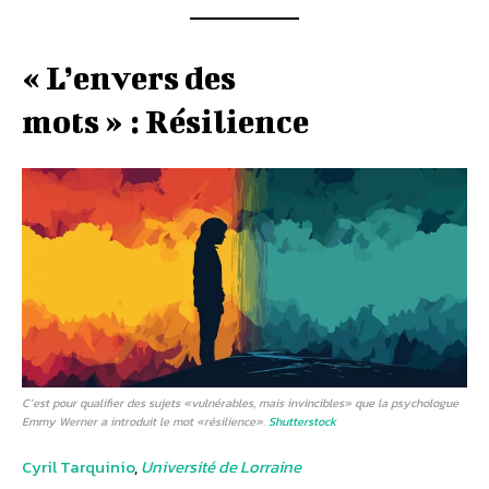
« L’envers des
mots » : Résilience
C’est pour qualifier des sujets «vulnérables, mais invincibles» que la psychologue
Emmy Werner a introduit le mot «résilience».
Shutterstock
Cyril Tarquinio
,
Université de Lorraine