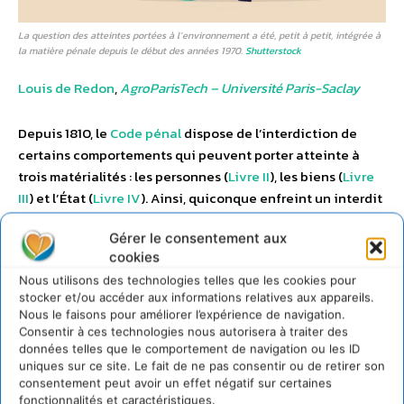
La question des atteintes portées à l’environnement a été, petit à petit, intégrée à
la matière pénale depuis le début des années 1970.
Shutterstock
Louis de Redon
,
AgroParisTech – Université Paris-Saclay
Depuis 1810, le
Code pénal
dispose de l’interdiction de
certains comportements qui peuvent porter atteinte à
trois matérialités : les personnes (
Livre II
), les biens (
Livre
III
) et l’État (
Livre IV
). Ainsi, quiconque enfreint un interdit
posé par la loi s’expose à des sanctions… L’objectif est
Gérer le consentement aux
triple :
cookies
Nous utilisons des technologies telles que les cookies pour
anticiper les comportements que l’on souhaite
stocker et/ou accéder aux informations relatives aux appareils.
éradiquer de la société en brandissant le glaive de la
Nous le faisons pour améliorer l’expérience de navigation.
justice (vertu préventive de la peine) ;
Consentir à ces technologies nous autorisera à traiter des
données telles que le comportement de navigation ou les ID
sanctionner ceux qui franchissent le Rubicon malgré la
uniques sur ce site. Le fait de ne pas consentir ou de retirer son
menace (vertu réparatrice de la peine) ;
consentement peut avoir un effet négatif sur certaines
fonctionnalités et caractéristiques.