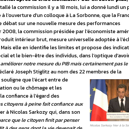
stallé la commission il y a 18 mois, lui a donné lundi un
à l’ouverture d’un colloque à La Sorbonne, que la Fran
 le débat sur une nouvelle mesure des performances
er 2008, la commission présidée par l’économiste amér
roduit intérieur brut, mesure universelle adoptée à l’éc
ais elle en identifie les limites et propose des indica
l et le bien-être des individus, dans l’optique d’avoi
ut améliorer notre mesure du PIB mais certainement pas le
déclaré Joseph Stiglitz au nom des 22 membres de la
 souligne que l’écart entre de
lation ou le chômage et les
la confiance à l’égard des
es citoyens à peine fait confiance aux
her à Nicolas Sarkozy qui, dans son
arce que le citoyen finit par penser
Nicolas Sarkozy hier à la So
t à des gens dont la vie devenait de