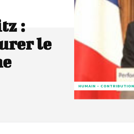
tz :
rer le
ne
HUMAIN - CONTRIBUTION