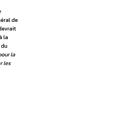
e
néral de
devrait
à la
 du
pour la
r les
.