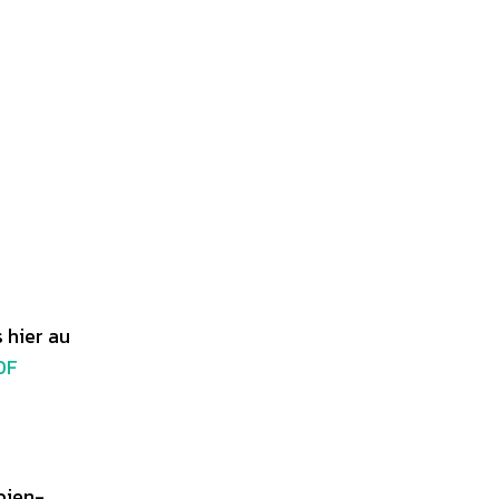
 hier au
DF
bien-