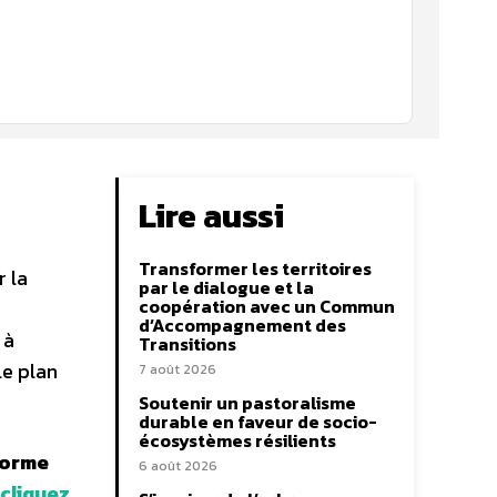
Lire aussi
Transformer les territoires
r la
par le dialogue et la
coopération avec un Commun
d’Accompagnement des
 à
Transitions
le plan
7 août 2026
Soutenir un pastoralisme
durable en faveur de socio-
écosystèmes résilients
forme
6 août 2026
cliquez