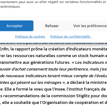
r trois thèmes : la prise en compte des ménages d
nsentement peut avoir un effet négatif sur certaines fonctionnalités et
ractéristiques.
lité de vie et le développement durable
. Alors que le
 masque les disparités individuelles, le rapport propos
fonction des catégories d’individus et non plus d’une
Accepter
Refuser
Voir les préférence
ation des ménages, il demande d’englober le patrimoine
mple l’apport d’une mère au foyer. Le chapitre sur la 
Politique de cookies
Politique de confidentialité
de bien-être portant sur la santé ou l’éducation mais a
nfin, le rapport prône la création d’indicateurs monét
r les ressources naturelles comme un stock humain 
 transmettre aux générations futures.
« Les indicateurs 
pouvoir d’achat conservent toute leur pertinence, mais j’e
e de nouveaux indicateurs tenant mieux compte de l’évolu
aintes qui pèsent sur les ménages »
, a déclaré la ministr
 Elle a formé le voeu que l’Insee, l’institut français de 
des recommandations de la commission Stiglitz pour do
l, elle a souhaité que l’Organisation de coopération et 