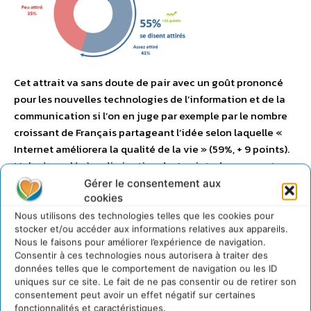
Cet attrait va sans doute de pair avec un goût prononcé
pour les nouvelles technologies de l’information et de la
communication si l’on en juge par exemple par le nombre
croissant de Français partageant l’idée selon laquelle «
Internet améliorera la qualité de la vie » (59%, + 9 points).
Malgré une légère diminution de 4 points de pourcentage
depuis deux ans, une large majorité des Français
Gérer le consentement aux
cookies
continuent de trouver dans la technologie un intérêt fort.
En outre, 59 % des Français voient en Internet un outil
Nous utilisons des technologies telles que les cookies pour
stocker et/ou accéder aux informations relatives aux appareils.
d’amélioration de la qualité de la vie, soit une évolution de
Nous le faisons pour améliorer l’expérience de navigation.
+ 9 points en 19 ans
Consentir à ces technologies nous autorisera à traiter des
données telles que le comportement de navigation ou les ID
uniques sur ce site. Le fait de ne pas consentir ou de retirer son
consentement peut avoir un effet négatif sur certaines
fonctionnalités et caractéristiques.