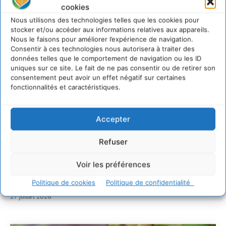
Sur Cdurable
cookies
Nous utilisons des technologies telles que les cookies pour
stocker et/ou accéder aux informations relatives aux appareils.
Comment le sol français a perdu sa mémoire
Nous le faisons pour améliorer l’expérience de navigation.
hydrique et déréglé tout le territoire (2020-2026)
Consentir à ces technologies nous autorisera à traiter des
2 août 2026
données telles que le comportement de navigation ou les ID
uniques sur ce site. Le fait de ne pas consentir ou de retirer son
Développer notre attention aux espèces vivantes
non humaines avec les communs de Zoepolis
consentement peut avoir un effet négatif sur certaines
fonctionnalités et caractéristiques.
30 juillet 2026
Un kit citoyen pour lever les freins au
développement des forêts comestibles dans nos
Accepter
villes
29 juillet 2026
Refuser
L’éco-anxiété informe et l’éco-lucidité transforme
28 juillet 2026
Voir les préférences
7 indicateurs pour des villes résilientes et durables,
Politique de cookies
Politique de confidentialité
adaptées au changement climatique
27 juillet 2026