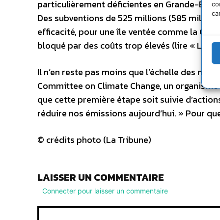
particulièrement déficientes en Grande-Bret
co
ca
Des subventions de 525 millions (585 millions
efficacité, pour une île ventée comme la Gra
bloqué par des coûts trop élevés (lire « La Tr
Il n’en reste pas moins que l’échelle des mes
Committee on Climate Change, un organisme g
que cette première étape soit suivie d’actio
réduire nos émissions aujourd’hui. » Pour qu
© crédits photo (La Tribune)
LAISSER UN COMMENTAIRE
Connecter pour laisser un commentaire