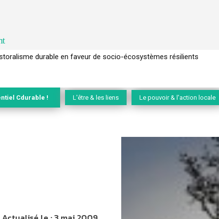
nt
l’arbre pour un modèle économique régénératif du vivant …
ntiel Cdurable !
L'être & les liens
Le pouvoir & l'action locale
Actualisé le :
3 mai 2009