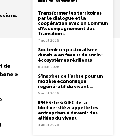
Transformer les territoires
issions
par le dialogue et la
coopération avec un Commun
d’Accompagnement des
Transitions
7 août 2026
Soutenir un pastoralisme
durable en faveur de socio-
écosystèmes résilients
t de
6 août 2026
rbone »
S’inspirer de l’arbre pour un
modèle économique
régénératif du vivant …
5 août 2026
e
IPBES : le « GIEC de la
biodiversité » appelle les
entreprises à devenir des
alliées du vivant
.
4 août 2026