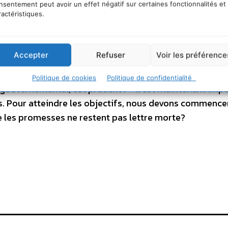
agne.
nsentement peut avoir un effet négatif sur certaines fonctionnalités et
ractéristiques.
 d’euros) sont aussi destinées aux éoliennes en mer : l
nde-Bretagne, est évidente, mais leur développement ét
ibune » du 11 mars 2009).
Accepter
Refuser
Voir les préférence
ures semble limitée. Même lord Turner, le président du
Politique de cookies
Politique de confidentialité
ouvernemental, est prudent : « Il est maintenant imp
ns. Pour atteindre les objectifs, nous devons commence
e les promesses ne restent pas lettre morte?