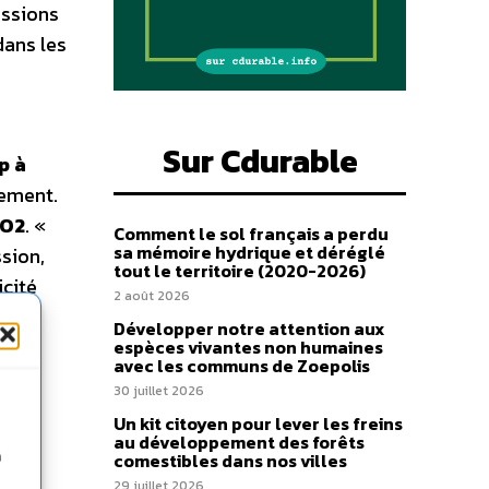
issions
dans les
Sur Cdurable
p à
nement.
CO2
. «
Comment le sol français a perdu
sa mémoire hydrique et déréglé
sion,
tout le territoire (2020-2026)
icité
2 août 2026
pas
Développer notre attention aux
te
espèces vivantes non humaines
avec les communs de Zoepolis
30 juillet 2026
Un kit citoyen pour lever les freins
au développement des forêts
n
comestibles dans nos villes
29 juillet 2026