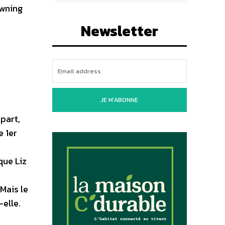
owning
Newsletter
JE M'ABONNE
 part,
e 1er
ique Liz
Mais le
-elle.