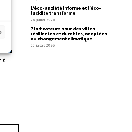
L’éco-anxiété informe et l’éco-
eur
lucidité transforme
ait
28 juillet 2026
7 indicateurs pour des villes
s
résilientes et durables, adaptées
au changement climatique
27 juillet 2026
ortant
r à