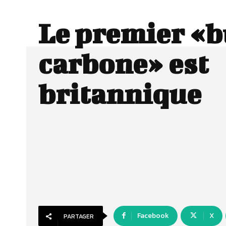
Le premier «
carbone» est
britannique
Facebook
X
PARTAGER