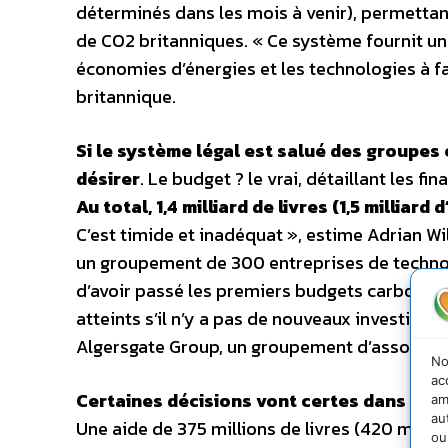
déterminés dans les mois à venir), permettant
de CO2 britanniques. « Ce système fournit un 
économies d’énergies et les technologies à 
britannique.
Si le système légal est salué des groupe
désirer
. Le budget ? le vrai, détaillant les 
Au total, 1,4 milliard de livres (1,5 millia
C’est timide et inadéquat », estime Adrian Wi
un groupement de 300 entreprises de technolo
d’avoir passé les premiers budgets carbone, ma
atteints s’il n’y a pas de nouveaux investiss
Algersgate Group, un groupement d’associatio
No
ac
Certaines décisions vont certes dans le b
am
au
Une aide de 375 millions de livres (420 millio
ou