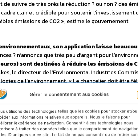
 de suivre de très près la réduction ? ou non ? des ém
cadre clair et crédible pour soutenir l’investissement 
faibles émissions de CO2 », estime le gouvernement
s environnementaux, son application laisse beaucou
finances ? n’annonce que très peu d’argent pour l’environ
rd d’euros) sont destinées à réduire les émissions de 
lkes, le directeur de l’Environmental Industries Commis
gies de l’environnement. « Le chancelier doit être fél
is il y a un vrai risque que leurs objectifs ne soient 
Gérer le consentement aux cookies
ements dans les technologies de l’environnement », ajou
ns et d’entreprises.
us utilisons des technologies telles que les cookies pour stocker et/ou
céder aux informations relatives aux appareils. Nous le faisons pour
on sens.
éliorer l’expérience de navigation. Consentir à ces technologies nous
torisera à traiter des données telles que le comportement de navigatio
ns d’euros) va améliorer l’isolation des habitations,
 les ID uniques sur ce site. Le fait de ne pas consentir ou de retirer son