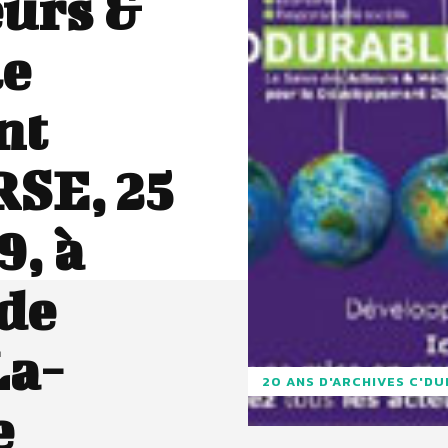
eurs &
le
nt
RSE, 25
9, à
de
La-
20 ANS D'ARCHIVES C'D
e