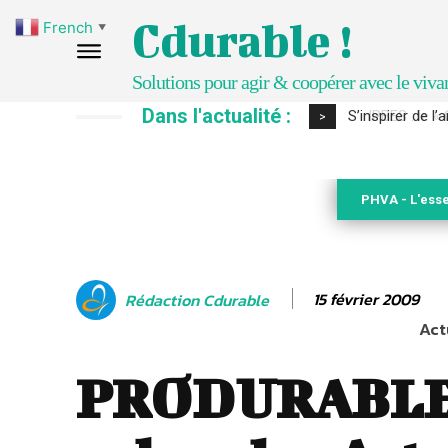
Cdurable !
French
▼
Solutions pour agir & coopérer avec le viva
Dans l'actualité :
IPBES : le « GI
>
PHVA - L'esse
15 février 2009
Rédaction Cdurable
Act
PRODURABLE,