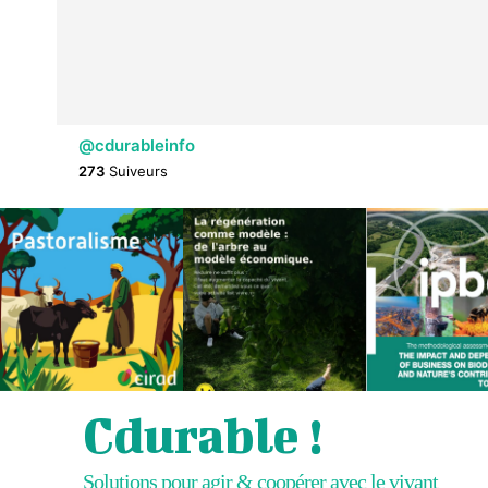
@cdurableinfo
273
Suiveurs
Cdurable !
Solutions pour agir & coopérer avec le vivant