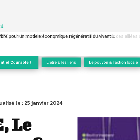
nt
EC de la biodiversité » appelle les entreprises à devenir des alliées du 
ntiel Cdurable !
L'être & les liens
Le pouvoir & l'action locale
ualisé le :
25 janvier 2024
 Le