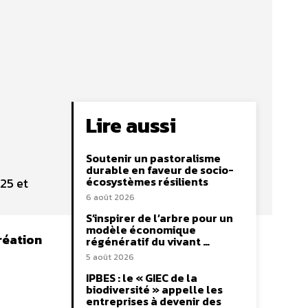
Lire aussi
Soutenir un pastoralisme
durable en faveur de socio-
écosystèmes résilients
25 et
6 août 2026
S’inspirer de l’arbre pour un
modèle économique
réation
régénératif du vivant …
5 août 2026
IPBES : le « GIEC de la
biodiversité » appelle les
entreprises à devenir des