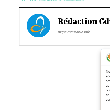
Rédaction Cd
https:/cdurable.info
No
ac
am
au
ou
co
ca