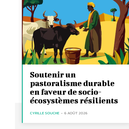
Soutenir un
pastoralisme durable
en faveur de socio-
écosystèmes résilients
CYRILLE SOUCHE
-
6 AOÛT 2026