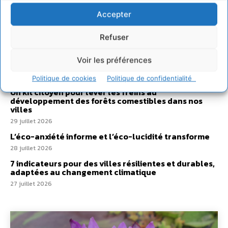
Accepter
Comment le sol français a perdu sa mémoire
hydrique et déréglé tout le territoire (2020-2026)
Refuser
2 août 2026
Développer notre attention aux espèces vivantes
Voir les préférences
non humaines avec les communs de Zoepolis
30 juillet 2026
Politique de cookies
Politique de confidentialité
Un kit citoyen pour lever les freins au
développement des forêts comestibles dans nos
villes
29 juillet 2026
L’éco-anxiété informe et l’éco-lucidité transforme
28 juillet 2026
7 indicateurs pour des villes résilientes et durables,
adaptées au changement climatique
27 juillet 2026