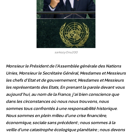
sarkozyOnu200
Monsieur le Président de l’Assemblée générale des Nations Unies, Monsieur le Secrétaire Général, Mesdames et Messieurs les chefs d’Etat et de gouvernement, Mesdames et Messieurs les représentants des Etats, En prenant la parole devant vous aujourd’hui, au nom de la France, j’ai bien conscience que dans les circonstances où nous nous trouvons, nous sommes tous confrontés à une responsabilité historique. Nous sommes en plein milieu d’une crise financière, économique, sociale sans précédent ; nous sommes à la veille d’une catastrophe écologique planétaire ; nous devons maintenant inventer un monde nouveau où les folies d’hier ne seront plus possibles. C’est la responsabilité qui nous incombe. Nous savons tous maintenant vers quelles catastrophes peut nous conduire notre obstination à essayer de régler les problèmes du XXIe siècle avec les instruments et les idées du XXe siècle. Désormais, plus un seul d’entre nous ne pourra prétendre qu’il ne savait pas. Il y a une prise de conscience universelle que la voie dans laquelle le monde était engagé depuis plusieurs décennies était sans issue. La prise de conscience est universelle. La voie dans laquelle le monde s’était engagé depuis plusieurs décennies, cette voie est une impasse. Cette prise de conscience se fait dans la peine, la souffrance et l’angoisse. Mesdames et Messieurs les chefs d’Etat et de gouvernement, nous sommes comptables politiquement, moralement de cette souffrance accumulée sur la planète. Il y a des dizaines de millions d’hommes et de femmes qui ont perdu leur emploi, leur maison. Il y a un milliard d’êtres humains qui souffrent de la faim, des centaines de millions d’êtres humains qui n’ont pas accès à l’eau, à l’énergie, qui n’ont pas les soins médicaux minimum. A ces centaines de millions d’habitants de la planète, il nous appartient à nous, chefs d’Etat et de Gouvernement, et à personne d’autre de rendre l’espoir. Ceux qui payent les conséquences de la crise n’y sont pour rien. A tous ceux qui sont indignés par les comportements de ceux, dans la finance, qui nous ont conduit au bord du chaos et qui voudraient continuer à s’enrichir d’une façon indécente, nous devons une réponse. A ceux qui meurent encore dans des guerres absurdes qui datent d’un autre âge, alors que l’humanité a tant de défis à relever, nous devons une réponse. Et la réponse de la France, elle est sans ambiguïté : cela ne peut plus continuer comme avant. Nous devons changer, nous ne pouvons pas accepter que tout recommence pour qu’une autre catastrophe se produise demain. Après un tel démenti de nos habitudes de pensée, de nos préjugés, au fond, la tâche qui repose sur nos épaules est exactement la même que celle qui reposait sur les épaules des hommes de bonne volonté qui ici, au lendemain de la Seconde Guerre mondiale, ont posé les bases d’un nouvel ordre politique, économique et monétaire mondial. La génération qui nous a précédé a été à la hauteur de ses responsabilités, la question qui se pose aujourd’hui : saurons-nous, nous-mêmes, être à la hauteur de cette même responsabilité. Le monde va changer. Il ne peut en être autrement. Le monde va-t-il changer parce que nous saurons faire preuve de sagesse, d’intelligence, de courage ou bien le monde va-t-il changer parce que de nouvelles crises surviendront si nous n’avons pas la sagesse de prendre la voie de changements radicaux ? mailbox:///C|/Documents%20and%20Settings/Cyrille%20Souche/Application%20Data/Thunderbird/Profiles/pz6tly1i.default/Mail/Local%20Folders/Inbox?number=-2103158204&part=1.3&filename=sarkozyOnu200.jpgLa vérité c’est que nous avons déjà trop attendu pour réguler la mondialisation, pour lutter contre le réchauffement climatique, pour faire obstacle à la prolifération nucléaire. Et je veux dire aux dirigeants iraniens avec solennité, qu’en misant sur la passivité de la communauté internationale pour poursuivre leur programme nucléaire militaire, ils commettraient une erreur tragique. Nous avons trop attendu pour rétablir la paix au Moyen-Orient en donnant au peuple palestinien cet Etat qui lui est dû, au nom du Droit et de la Justice. Et nous avons également trop attendu pour garantir au peuple d’Israël ce droit de vivre en sécurité que les tragédies de l’Histoire lui ont rendu si nécessaire. Nous savons ce qu’il nous reste à faire, élargir /le cercle des membres permanents et non permanents du Conseil de sécurité. Je le dis au nom de la France, il est inacceptable que le continent africain n’ait pas un seul membre permanent au Conseil de sécurité, c’est inacceptable, parce que c’est injuste. Il est inacceptable que le continent sud-américain, avec cette grande puissance qu’est le Brésil, que l’Inde avec son milliard d’habitants, ou encore le Japon ou l’Allemagne soient exclus des membres permanents du Conseil de sécurité. C’est inacceptable et je le dis ici, il en va de la légitimité de l’ONU. Soit l’ONU se réforme et elle sera plus légitime, soit l’ONU choisit l’immobilisme et les grandes décisions, hélas, se prendront à l’extérieur de l’ONU. Il faut réformer le FMI et la Banque Mondiale. C’est une nécessité. Les droits de vote doivent y être plus équitablement répartis entre les pays. Et la mission du FMI, comme de la Banque Mondiale doit être redéfinie. Conserver le FMI, le cantonner dans le rôle de gardien d’une orthodoxie que la crise a si fortement ébranlée serait une erreur tragique. Il faut refonder le système monétaire international, Mesdames et Messieurs, il ne peut pas y avoir un monde multipolaire politiquement et uni-monétaire monétairement. Ce n’est pas acceptable et ce n’est pas possible. Il faut refonder le capitalisme financier. La France ne renoncera pas, parce qu’un système où l’on ne paye pas le vrai prix du risque et le vrai prix de la rareté, est un système suicidaire. Il faut en finir avec les paradis fiscaux, car nous n’avons pas à tolérer les lieux où se cache l’argent de la spéculation, du crime et l’argent de la fraude. Cela ne dépend que de nous, personne dans le monde ne comprendrait que nous transigions avec cet objectif. Il faut limiter les fluctuations des cours des matières premières soumis à une spéculation excessive, à commencer par le pétrole, cette instabilité est insupportable. On doit payer aux pays qui disposent de matières premières le juste prix de ces matières premières et on ne doit pas accepter que la spéculation ne déstabilise le monde sur les cours de ces matières premières.Nous devons fixer des objectifs chiffrés à Copenhague, en matière d’émissions de gaz à effet de serre, nous ne pouvons plus différer le moment du choix. Nous devons créer une Organisation Mondiale de l’Environnement. Nous devons reconnaître la légitimité du principe de la taxe carbone aux frontières, pour que nul ne puisse tirer bénéfice, ce qui serait un comble, d’un dumping environnemental. Nous ne pouvons pas laisser le droit du commerce imposer seul sa loi. Je crois au libre-échange mais il y a des normes fondamentales qui existent, nous sommes membres de l’Organisation Mondiale de la Santé, à quel titre et de quel droit bafouons nous le droit à la santé de ceux qui n’ont rien ? Nous sommes membres l’Organisation Internationale du Travail, qui a défini huit normes fondamentales du travail, pourquoi accepter que ces normes soient bafoués ? Le droit à la santé, le droit à un minimum de respect de la question sociale, le droit de la protection de la planète compte autant que le droit du commerce, il n’y a pas un de ces droits qui est supérieur aux autres. On ne peut pas demander aux pays en développement et aux pays pauvres de respecter ces normes sans que nous-mêmes, les pays riches, nous ne les aidions dans leurs efforts. Nous appartenons tous à la même humanité, nous vivons sur la même planète. Nous sommes tous concernés par les mêmes défis. Alors oui, il faut être capable de partager nos technologies. Cela concerne la France et la France y est prête comme les autres pays riches de la planète. Oui, il nous faudra trouver de nouvelles ressources pour l’aide au développement, pour relever ensemble le défi écologique et s’il le faut, je n’hésite pas à le dire, nous trouverons ces ressources en taxant les gains excessifs de la spéculation et de la rente. Il n’y a pas à aller chercher beaucoup plus loin des ressources, elles existent là. Je lance un appel à tous les Etats, à toutes les organisations internationales pour que les recommandations de la commission présidée par Joseph Stiglitz soient mises en oeuvre partout. Nous nous trompons dans les critères et les indicateurs de calcul de la croissance. Mesdames et Messieurs, la tâche est immense, elle ne fait que commencer, alors raison de plus pour commencer maintenant et commencer vite. Nous n’avons plus le temps. Chacun doit être conscient dece qui se passerait si nous devions rentrer dans notre pays les uns comme les autres, en expliquant à nos concitoyens que nous avons été incapables de nous entendre, d’imaginer de nouvelles solutions, alors que eux souffrent tant des conséquences de la crise. Je veux avertir très simplement qu’à Pittsburgh et à Copenhague, rien ne serait pire qu’un compromis médiocre. L’opinion mondiale et les circonstances exigent que l’on règle réellement les problèmes et nous interdit de faire semblant. Mesdames et messieurs, Mes Chers collègues, Les risques de crise les plus graves, si nous nous laissons aller à l’immobilisme ne sont pas derrière nous, ils sont devant nous. Nous sommes dans un de ces moments de l’histoire où les décisions politiques engagent profondément l’avenir et pour longtemps. Nous n’avons pas le choix, nous devons prendre des risques parce que le plus grand risque aujourd’hui serait de ne rien faire, de nous laisser porter par la force des habitudes, de penser que nous avons le temps. Du temps, la France est venue vous dire que nous n’en avons plus. Mesdames et Messieurs, je souhaite que cette année 2009 soit celle de la refondation d’un nouvel ordre mondial plus juste, plus efficient,