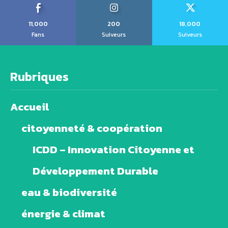
11,000
200
18,000
Fans
Suiveurs
Suiveurs
Rubriques
Accueil
citoyenneté & coopération
ICDD – Innovation Citoyenne et
Développement Durable
eau & biodiversité
énergie & climat