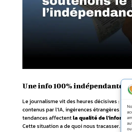
Une info 100% indépendante
Le journalisme vit des heures décisives : invi
No
contenus par l’IA, ingérences étrangères et fa
ac
tendances affectent
la qualité de l’informa
am
au
Cette situation a de quoi nous tracasser.
ou