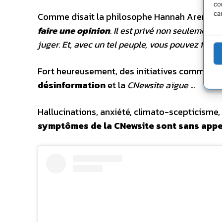
co
ca
Comme disait la philosophe Hannah Arendt e
faire une opinion
. Il est privé non seulement 
juger. Et, avec un tel peuple, vous pouvez faire 
Fort heureusement, des initiatives comme
c
désinformation
et la
CNewsite aïgue
…
Hallucinations, anxiété, climato-scepticisme
symptômes de la CNewsite sont sans appe