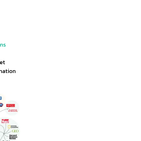
ons
cet
rmation