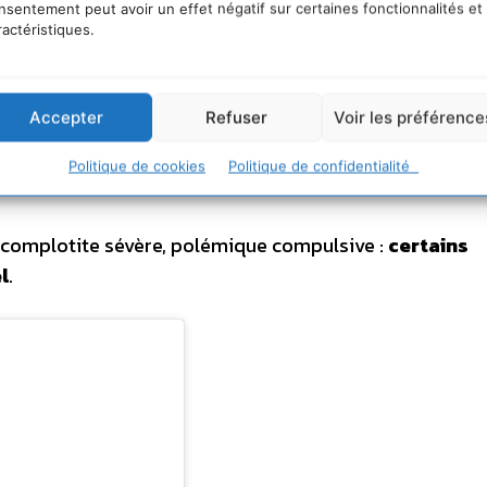
nsentement peut avoir un effet négatif sur certaines fonctionnalités et
ractéristiques.
n 1974 : «
Un peuple qui ne peut plus rien croire ne p
de sa capacité d’agir mais aussi de sa capacité de penser 
ce qu’il vous plaît
. »
Accepter
Refuser
Voir les préférence
oop-médias
se développent pour
lutter contre la
Politique de cookies
Politique de confidentialité
, complotite sévère, polémique compulsive :
certains
l
.