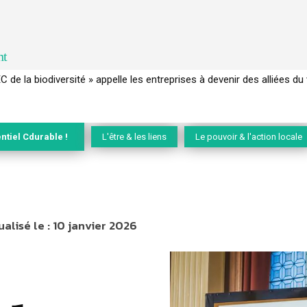
nt
de la biodiversité » appelle les entreprises à devenir des alliées du vi
 français a perdu sa mémoire hydrique et déréglé tout le territoire
ntiel Cdurable !
L'être & les liens
Le pouvoir & l'action locale
alisé le :
10 janvier 2026