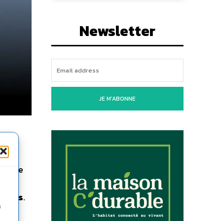
Newsletter
JE M'ABONNE
ols de
laçons
.
n