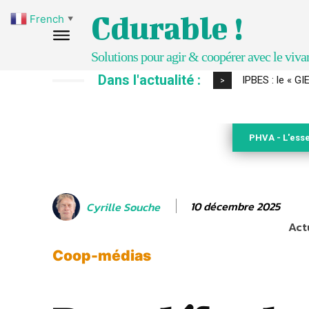
Cdurable !
French
▼
Solutions pour agir & coopérer avec le viva
Dans l'actualité :
IPBES : le « GIEC 
Comment le sol
>
PHVA - L'esse
10 décembre 2025
Cyrille Souche
Actu
Coop-médias