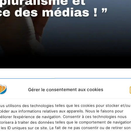
Gérer le consentement aux cookies
sibilisation des sources par les moteurs de recherche, v
us utilisons des technologies telles que les cookies pour stocker et/ou
ux sites d’actualités, ou encore deepfakes ; toutes ces
céder aux informations relatives aux appareils. Nous le faisons pour
tion qui nous parvient et la confiance que nous y p
éliorer l’expérience de navigation. Consentir à ces technologies nous
torisera à traiter des données telles que le comportement de navigatio
 les ID uniques sur ce site. Le fait de ne pas consentir ou de retirer son